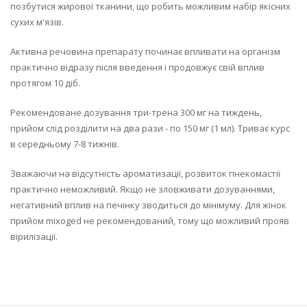
позбутися жирової тканини, що робить можливим набір якісних
сухих м'язів.
Активна речовина препарату починає впливати на організм
практично відразу після введення і продовжує свій вплив
протягом 10 діб.
Рекомендоване дозування три-трена 300 мг на тиждень,
прийом слід розділити на два рази - по 150 мг (1 мл). Триває курс
в середньому 7-8 тижнів.
Зважаючи на відсутність ароматизації, розвиток гінекомастії
практично неможливий. Якщо не зловживати дозуваннями,
негативний вплив на печінку зводиться до мінімуму. Для жінок
прийом mixoged не рекомендований, тому що можливий прояв
вірилізації.