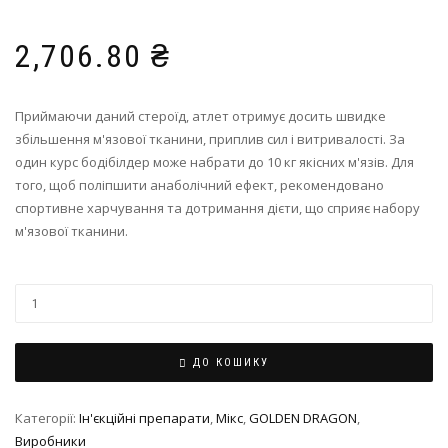
2,706.80
₴
Приймаючи даний стероїд, атлет отримує досить швидке
збільшення м'язової тканини, приплив сил і витривалості. За
один курс бодібілдер може набрати до 10 кг якісних м'язів. Для
того, щоб поліпшити анаболічний ефект, рекомендовано
спортивне харчування та дотримання дієти, що сприяє набору
м'язової тканини.
ДО КОШИКУ
Категорії:
Ін'єкційні препарати
,
Мікс
,
GOLDEN DRAGON
,
Виробники