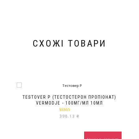
СХОЖІ ТОВАРИ
TESTOVER P (ТЕСТОСТЕРОН ПРОПІОНАТ)
VERMODJE - 100МГ/МЛ 10МЛ
Оцінено в
398.13
₴
5.00
з 5