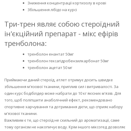
Зниження концентрації кортизолу в крові
Збільшення лібідо на курсі
Три-трен являє собою стероїдний
ін'єкційний препарат - мікс ефірів
тренболона:
тренболон енантат 50мг
тренболон гексагідробензилкарбонат 50мг
тренболон ацетат 50 мг
Приймаючи даний стероїд, атлет отримує досить швидке
збільшення м'язової тканини, приплив сил і витривалості. За
один курс бодібілдер може набрати до 10 кг якісних м'язів. Для
того, щоб поліпшити анаболічний ефект, рекомендовано
спортивне харчування та дотримання дієти, що сприяє набору
м'язової тканини.
Важливим є те, що стероїд не схильний до ароматизації, саме
тому організм не накопичує воду. Крім іншого міксогед дозволяє