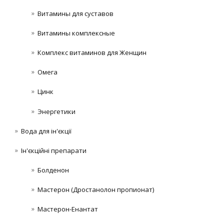
Витамины для суставов
Витамины комплексные
Комплекс витаминов для Женщин
Омега
Цинк
Энергетики
Вода для ін'єкції
Ін'єкційні препарати
Болденон
Мастерон (Дростанолон пропионат)
Мастерон-Енантат