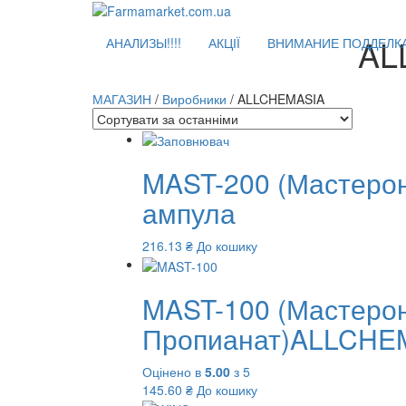
AL
АНАЛИЗЫ!!!!
АКЦІЇ
ВНИМАНИЕ ПОДДЕЛКА!
МАГАЗИН
/
Виробники
/ ALLCHEMASIA
MAST-200 (Мастерон
ампула
216.13
₴
До кошику
MAST-100 (Мастерон
Пропианат)ALLCHEM
Оцінено в
5.00
з 5
145.60
₴
До кошику