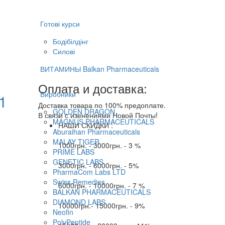
Готові курси
Бодібілдінг
Силові
ВИТАМИНЫ Balkan Pharmaceuticals
Оплата и доставка:
Виробники
1
Доставка товара по 100% предоплате.
GOLDEN DRAGON
В связи с изенениями Новой Почты!
MAGNUS PHARMACEUTICALS
НАШИ СКИДКИ :
Aburaihan Pharmaceuticals
MALAY TIGER
1000грн. - 3000грн. - 3 %
PRIME LABS
GENETIC LABS
3000грн. - 6000грн. - 5%
PharmaCom Labs LTD
Swiss Remedies
6000грн. - 10000грн. - 7 %
BALKAN PHARMACEUTICALS
DIAMOND LABS
10000грн.- 15000грн. - 9%
Neofin
PolyPeptide