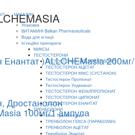
LCHEMASIA
!!
МАГАЗИН
Упаковка
ВИТАМИНІ Balkan Pharmaceuticals
Вода для ін'єкції
Ін'єкційні препарати
МИКСЫ
ТЕСТОСТЕРОНИ
 Енантат )ALLCHEMasia 200мг/
ТЕСТОСТЕРОН (AQUATEST SUSP)
ТЕСТОСТЕРОН АЦЕТАТ
ТЕСТОСТЕРОН МІКС (СУСТАНОН)
Тестостерон Пропіонат
Тестостерон Ундеканат
ТЕСТОСТЕРОН ФЕНІЛПРОПІОНАТ
ТЕСТОСТЕРОН ЦИПІОНАТ
, Дростанолон
ТЕСТОСТЕРОН ЕНАНТАТ
asia 100мг/1 ампула
ТРЕНБОЛОНИ
Микс Тренболонов
ТРЕНБОЛОН ГЕКСА (ПАРАБОЛАН)
ТРЕНБОЛОН АЦЕТАТ
Тренболон Энантат