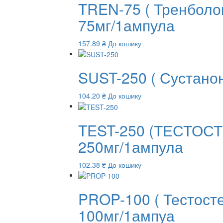
TREN-75 ( Тренболо
75мг/1ампула
157.89
₴
До кошику
SUST-250 ( Сустано
104.20
₴
До кошику
TEST-250 (ТЕСТОС
250мг/1ампула
102.38
₴
До кошику
PROP-100 ( Тестост
100мг/1ампуа