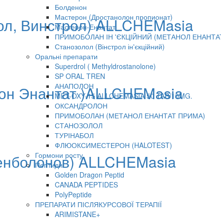
Болденон
Мастерон (Дростанолон пропионат)
ол, Винстрол) ALLCHEMasia
Мастерон-Енантат
ПРИМОБОЛАН ІН 'ЄКЦІЙНИЙ (МЕТАНОЛ ЕНАНТА
Станозолол (Вінстрол ін'єкційний)
Оральні препарати
Superdrol ( Methyldrostanolone)
SP ORAL TREN
АНАПОЛОН
он Энантат )ALLCHEMasia
MET-OXY-15 ALLCHEMASIA 50 TAB/10MG.
ОКСАНДРОЛОН
ПРИМОБОЛАН (МЕТАНОЛ ЕНАНТАТ ПРИМА)
СТАНОЗОЛОЛ
ТУРІНАБОЛ
ФЛЮОКСИМЕСТЕРОН (HALOTEST)
Гормони росту
ренболонов) ALLCHEMasia
Пептиди
Golden Dragon Peptid
CANADA PEPTIDES
PolyPeptide
ПРЕПАРАТИ ПІСЛЯКУРСОВОЇ ТЕРАПІЇ
ARIMISTANE+