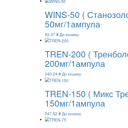
WINS-50 ( Станозол
50мг/1ампула
92.37
₴
До кошику
TREN-200 ( Тренбол
200мг/1ампула
240.24
₴
До кошику
TREN-150 ( Микс Т
150мг/1ампула
247.52
₴
До кошику