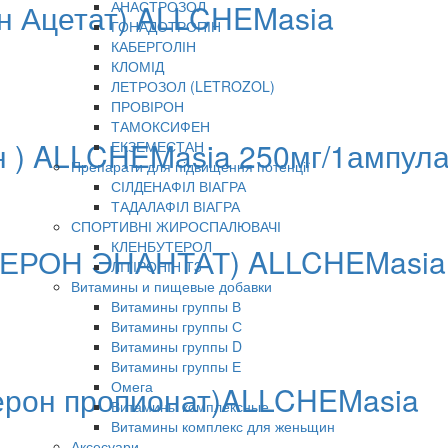
н Ацетат) ALLCHEMasia
АНАСТРОЗОЛ
ГОНАДОТРОПІН
КАБЕРГОЛІН
КЛОМІД
ЛЕТРОЗОЛ (LETROZOL)
ПРОВІРОН
ТАМОКСИФЕН
н ) ALLCHEMasia 250мг/1ампул
ЕКЗЕМЕСТАН
Препарати для підвищення потенції
СІЛДЕНАФІЛ ВІАГРА
ТАДАЛАФІЛ ВІАГРА
СПОРТИВНІ ЖИРОСПАЛЮВАЧІ
КЛЕНБУТЕРОЛ
ТЕРОН ЭНАНТАТ) ALLCHEMasia
ЛІТІРОНІН Т3
Витамины и пищевые добавки
Витамины группы В
Витамины группы С
Витамины группы D
Витамины группы Е
Омега
ерон пропионат)ALLCHEMasia
Витамины комплексные
Витамины комплекс для женьщин
Аксесуари