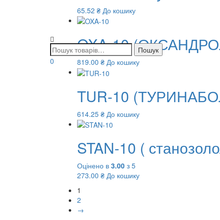
65.52
₴
До кошику
OXA-10 (ОКСАНДРО
0
819.00
₴
До кошику
TUR-10 (ТУРИНАБО
614.25
₴
До кошику
STAN-10 ( станозол
Оцінено в
3.00
з 5
273.00
₴
До кошику
1
2
→