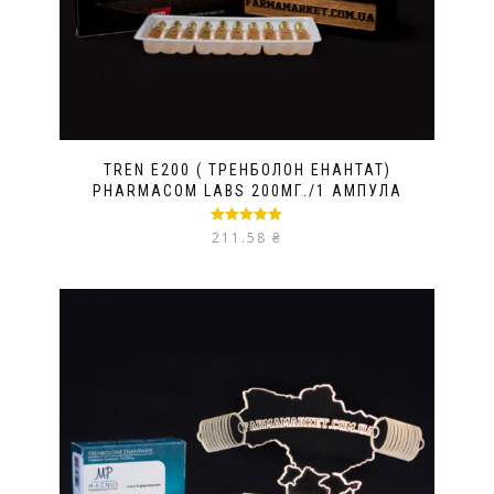
TREN E200 ( ТРЕНБОЛОН ЕНАНТАТ)
PHARMACOM LABS 200МГ./1 АМПУЛА
Оцінено в
211.58
₴
5.00
з 5