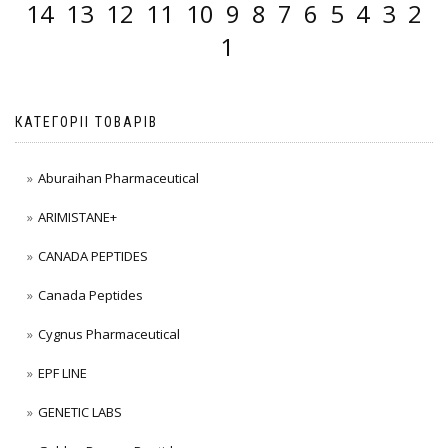
14
13
12
11
10
9
8
7
6
5
4
3
2
1
КАТЕГОРІІ ТОВАРІВ
Aburaihan Pharmaceutical
ARIMISTANE+
CANADA PEPTIDES
Canada Peptides
Cygnus Pharmaceutical
EPF LINE
GENETIC LABS