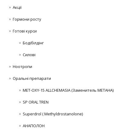
Акції
Гормони росту
Готові курси
Бодібілдінг
Силові
Ноотропи
Оральні препарати
MET-OXY-15 ALLCHEMASIA (Заменитель МЕТАНА)
SP ORAL TREN
Superdrol ( Methyldrostanolone)
АНАПОЛОН