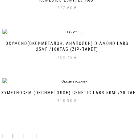
327.60
₴
OXYMOND(ОКСИМЕТАЛОН, АНАПОЛОН) DIAMOND LABS
25МГ./100ТАБ.(ZIP-ПАКЕТ)
750.75
₴
OXYMETHOGEM (ОКСИМЕТОЛОН) GENETIC LABS 50МГ/20 ТАБ
318.50
₴