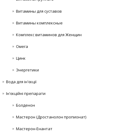
Витамины для суставов
Витамины комплексные
Комплекс витаминов для Женщин
Омега
Цинк
Энергетики
Вода для ін'єкції
Ін'єкційні препарати
Болденон
Мастерон (Дростанолон пропионат)
Мастерон-Енантат