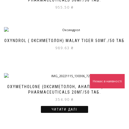
955.50
₴
OXYNDROL ( ОКСИМЕТОЛОН) MALAY TIGER 50МГ./50 ТАБ
989.63
₴
Немає в наявності
OXYMETHOLONE (ОКСИМЕТОЛОН, АНАПОЛОН) CYGNUS
PHARMACEUTICALS 20МГ/50 ТАБ.
354.90
₴
ЧИТАТИ ДАЛІ