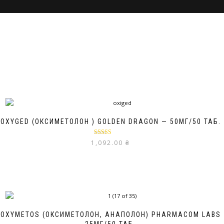
OXYGED (ОКСИМЕТОЛОН ) GOLDEN DRAGON — 50МГ/50 ТАБ.
Оцінено в
1,092.00
₴
5.00
з 5
OXYMETOS (ОКСИМЕТОЛОН, АНАПОЛОН) PHARMACOM LABS
25МГ/50 ТАБ.