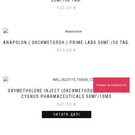
523.25
₴
ANAPOLON ( ОКСИМЕТОЛОН ) PRIME LABS 50МГ./50 ТАБ.
819.00
₴
Немає в наявності
OXYMETHOLONE INJECT (ОКСИМЕТОЛОН, АНАПОЛОН)
CYGNUS PHARMACEUTICALS 50МГ/10МЛ
641.55
₴
ЧИТАТИ ДАЛІ