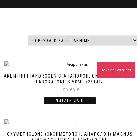
Немає в наявності
АКЦИЯ!!!!!!!!ANDROGENIC(АНАПОЛОН, ОКСИМЕТОЛОН)HP-
LABORATORIES 50МГ./25ТАБ.
170.63
₴
ЧИТАТИ ДАЛІ
OXYMETHOLONE (ОКСИМЕТОЛОН, АНАПОЛОН) MAGNUS
PHARMACEUTICALS 50МГ/50 ТАБ.