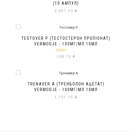
(10 АМПУЛ)
2,957.50
₴
TESTOVER P (ТЕСТОСТЕРОН ПРОПІОНАТ)
VERMODJE - 100МГ/МЛ 10МЛ
Оцінено в
398.13
₴
5.00
з 5
TRENAVER A (ТРЕНБОЛОН АЦЕТАТ)
VERMODJE - 100МГ/МЛ 10МЛ
1,751.75
₴