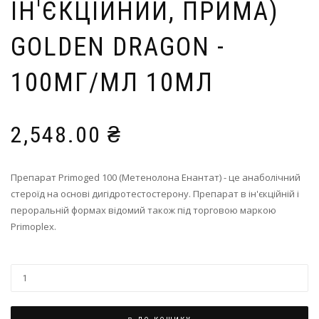
ІН'ЄКЦІЙНИЙ, ПРИМА)
GOLDEN DRAGON -
100МГ/МЛ 10МЛ
2,548.00
₴
Препарат Primoged 100 (Метенолона Енантат) - це анаболічний
стероїд на основі дигідротестостерону. Препарат в ін'єкційній і
пероральній формах відомий також під торговою маркою
Primoplex.