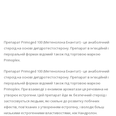
Препарат Primoged 100 (Метенолона Енантат) - це анаболічний
стероїд на основі дигідротестостерону. Препарат в ін'єкційній і
пероральній формах відомий також під торговою маркою
Primoplex.
Препарат Primoged 100 (Метенолона Енантат) - це анаболічний
стероїд на основі дигідротестостерону. Препарат в ін'єкційній і
пероральній формах відомий також під торговою маркою
Primoplex. При взаємодії з ензимом ароматази ця речовина не
утворює естрогени. Цей препарат йде як безпечний стероїд і
застосовується людьми, які схильні до розвитку побічних
ефектів, пов'язаних з утворенням естрогену, і володіє більш
низькими естрогенними властивостями, ніж Нандролон.