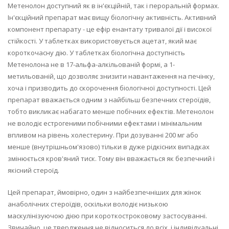
Метенолон доступний як в ін'єкційній, так і пероральній формах.
Ін'єкційний препарат має вищу біологічну активність. Активний
компонент препарату - це ефір енантату тривалої дії і високої
стійкості. У таблетках використовується ацетат, який має
короткочасну дію. У таблетках біологічна доступність
Метенолона не в 17-альфа-алкільованій формі, а 1-
метильованій, що дозволяє знизити навантаження на печінку,
хоча і призводить до скорочення біологічної доступності. Цей
препарат вважається одним з найбільш безпечних стероїдів,
тобто викликає набагато менше побічних ефектів. Метенолон
не володіє естрогеними побічними ефектами і мінімальним
впливом на рівень холестерину. При дозуванні 200 мг або
менше (внутрішньом'язово) тільки в дуже рідкісних випадках
змінюється кров'яний тиск. Тому він вважається як безпечний і
якісний стероїд.
Цей препарат, ймовірно, один з найбезпечніших для жінок
анаболічних стероїдів, оскільки володіє низькою
маскулінізуючою дією при короткостроковому застосуванні.
Звичайно, це твердження не відноситься до всіх, і індивідуальні