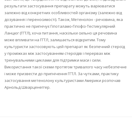
результати застосування препарату можуть варіюватися
залежно від конкретних особливостей організму (залежно від
дозування і переносимості). Також, Метенолон - речовина, яка
практично не пригнічує Гіпоталамо-Гіпофіз-Тестикулярний
Ланцюг (ГГТЛ), хоча питання, наскільки сильно ця речовина
може впливати на ГГТЛ, залишається відкритим. Тому
культуристи застосовують цей препарат як безпечний стероїд
у проміжках між застосуванням стероїдів і перервах між
тренувальними циклами для підтримки маси і сили.
Використання такої схеми протягом тривалого часу небезпечне
і може призвести до пригнічення ГГТЛ. За чутками, практику
застосування метенолону культуристами Америки розпочав
Арнольд Шварценеггер.