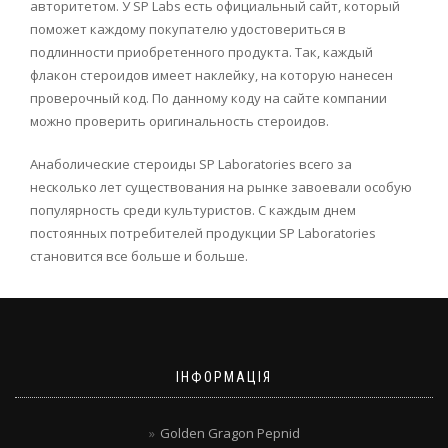
авторитетом. У SP Labs есть официальный сайт, который
поможет каждому покупателю удостовериться в
подлинности приобретенного продукта. Так, каждый
флакон стероидов имеет наклейку, на которую нанесен
проверочный код. По данному коду на сайте компании
можно проверить оригинальность стероидов.
Анаболические стероиды SP Laboratories всего за
несколько лет существования на рынке завоевали особую
популярность среди культуристов. С каждым днем
постоянных потребителей продукции SP Laboratories
становится все больше и больше.
ІНФОРМАЦІЯ
Golden Gragon Pepnid