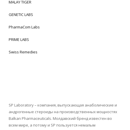
MALAY TIGER
GENETIC LABS
PharmaCom Labs
PRIME LABS
Swiss Remedies
SP Laboratory – компания, выпускающая анаболические и
андрогенные стероиды на производственных мощностях
Balkan Pharmaceuticals. Молдавский бренд известен во
всем мире, а потому и SP пользуется немалым