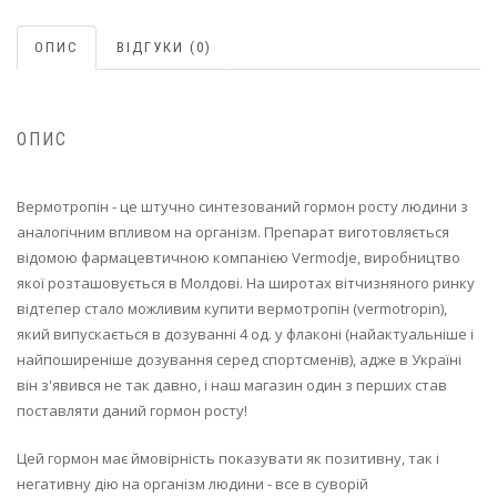
ОПИС
ВІДГУКИ (0)
ОПИС
Вермотропін - це штучно синтезований гормон росту людини з
аналогічним впливом на організм. Препарат виготовляється
відомою фармацевтичною компанією Vermodje, виробництво
якої розташовується в Молдові. На широтах вітчизняного ринку
відтепер стало можливим купити вермотропін (vermotropin),
який випускається в дозуванні 4 од. у флаконі (найактуальніше і
найпоширеніше дозування серед спортсменів), адже в Україні
він з'явився не так давно, і наш магазин один з перших став
поставляти даний гормон росту!
Цей гормон має ймовірність показувати як позитивну, так і
негативну дію на організм людини - все в суворій