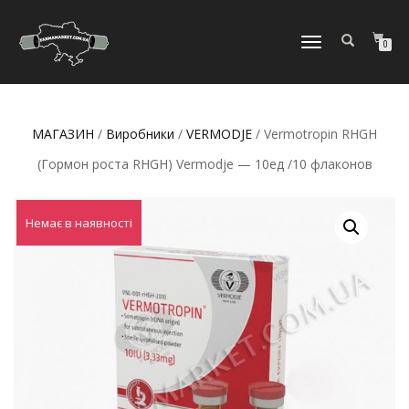
МОБІЛЬНЕ
0
МЕНЮ
МАГАЗИН
/
Виробники
/
VERMODJE
/ Vermotropin RHGH
(Гормон роста RHGH) Vermodje — 10ед /10 флаконов
Немає в наявності