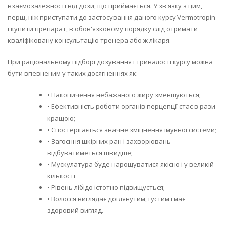
взаємозалежності від дози, що приймається. У зв'язку з цим,
перш, ніж приступати до застосування даного курсу Vermotropin
і купити препарат, в обов'язковому порядку слід отримати
кваліфіковану консультацію тренера або ж лікаря.
При раціональному підборі дозування і тривалості курсу можна
бути впевненим у таких досягненнях як:
• Накопичення небажаного жиру зменшуються;
• Ефективність роботи органів перцепції стає в рази
кращою;
• Спостерігається значне зміцнення імунної системи;
• Загоєння шкірних ран і захворювань
відбуватиметься швидше;
• Мускулатура буде нарощуватися якісно і у великій
кількості
• Рівень лібідо істотно підвищується;
• Волосся виглядає доглянутим, густим і має
здоровий вигляд.