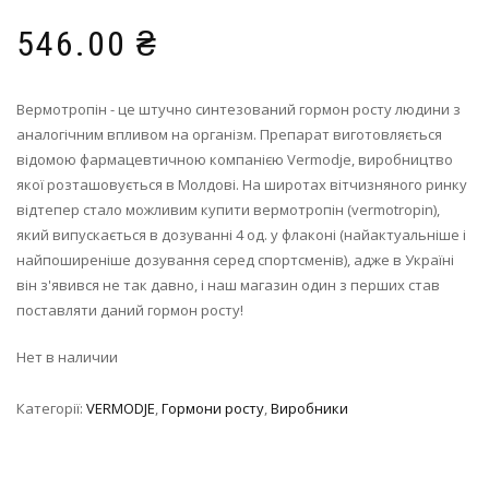
546.00
₴
Вермотропін - це штучно синтезований гормон росту людини з
аналогічним впливом на організм. Препарат виготовляється
відомою фармацевтичною компанією Vermodje, виробництво
якої розташовується в Молдові. На широтах вітчизняного ринку
відтепер стало можливим купити вермотропін (vermotropin),
який випускається в дозуванні 4 од. у флаконі (найактуальніше і
найпоширеніше дозування серед спортсменів), адже в Україні
він з'явився не так давно, і наш магазин один з перших став
поставляти даний гормон росту!
Нет в наличии
Категорії:
VERMODJE
,
Гормони росту
,
Виробники