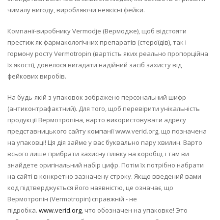
чималу вигоду, виробляючи неякісні фейки.
Компанії-виробнику Vermodje (Вермодже), щоб відстояти
престиж як фармакологічних препаратів (стероїдів), так і
гормону росту Vermotropin (вартість яких реально пропорційна
їх якості), довелося вигадати надійний засіб захисту від
фейкових виробів.
На будь-якій з упаковок зображено персональний шифр
(антиконтрафактний). Для того, щоб перевірити унікальність
продукції Вермотропіна, варто використовувати адресу
представницького сайту компанії www.verid.org, що позначена
на упаковці! Ця дія займе у вас буквально пару хвилин. Варто
всього лише прибрати захисну плівку на коробці, і там ви
знайдете оригінальний набір цифр. Потім їх потрібно набрати
на сайті в конкретно зазначену строку. Якщо введений вами
код підтверджується його наявністю, це означає, що
Вермотропін (Vermotropin) справжній - не
підробка.
www.verid.org
, что обозначен на упаковке! Это