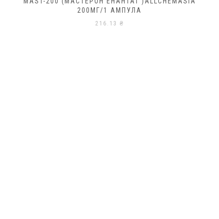
MAST-200 (МАСТЕРОН ЕНАНТАТ )ALLCHEMASIA
200МГ/1 АМПУЛА
216.13
₴