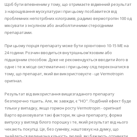
Щоб бути впевненим у тому, що отримаєте відмінний результат
з нарощування мускулатури і при цьому позбавитеся від
проблемних непотрібних кілограмів, радимо вермотропін 100 од
міксувати з інсуліном або анаболітичними стероїдними
препаратами.
При цьому порція препарату може бути орієнтовно 10-15 МЕ на
24 години. Розчин вводиться внутрішньом'язовим або
підшкірним способом. Дуже не рекомендується вводити його в
одне і те ж місце систематично і при цьому слід переконатися в
тому, що препарат, який ви використовуєте - це Vermotropin
оригінал.
Результат від використання вищезгаданого препарату
безперечно тішить. Але, як завжди, є "НО". Подібний ефект буде
тільки у випадку, якщо гормон росту Vermotropin - оригінал!
Варто враховувати такі фактори, як ціна препарату, форма
випуску у вигляді білого порошку і те, який результат від нього
чекають покупці. Це, без сумніву, наштовхує на думку, що
знайдеться величезна кількість людей, які бажають отримати