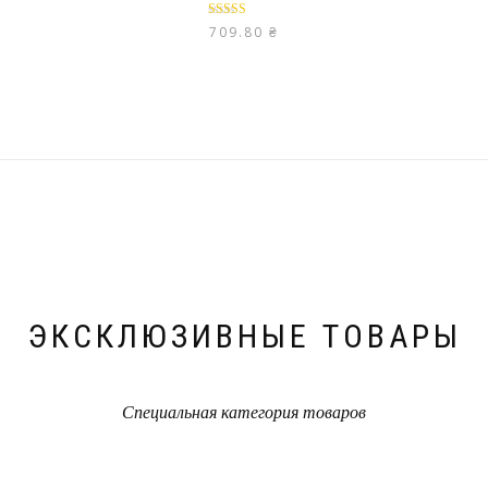
Оценка
5.00
709.80
₴
из 5
ЭКСКЛЮЗИВНЫЕ ТОВАРЫ
Специальная категория товаров