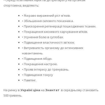
спортсмена, виділяють:
• Яскраво виражений ріст м'язів.
• Збільшення силового показника.
• Прискорення регенерації пошкоджених тканин.
• Покращення кисневого харчування м’язів.
• Усунення болю в суглобах.
• Підвищення еластичності зв'язок.
• Витривалість організму до інтенсивних
навантажень.
• Підвищення лібідо.
• Покращення настрою.
• Прояв інтересу до тренувань.
• Підвищення тонусу
• Пампінг.
На ринку в
Україні ціна
на
Энантат
в середньому становить
500 гривень.