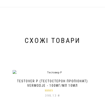
СХОЖІ ТОВАРИ
TESTOVER P (ТЕСТОСТЕРОН ПРОПІОНАТ)
VERMODJE - 100МГ/МЛ 10МЛ
Оцінено в
398.13
₴
5.00
з 5