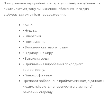
При правильному прийомі препарату побічні реакції повністю
виключаються, тому виникнення небажаних наслідків
відбувається суто після передозування:
• Акне.
• Нудота.
• Гіпертонія.
• Гінекомастія.
• Зниження статевого потягу.
• Відкладення жиру.
• Затримка води.
• Пригнічення вироблення природного
тестостерону.
• Гіпертрофія яєчок.
Препарат заборонено приймати жінкам, підліткам і
людям, які мають непереносимість активної
речовини стероїду.