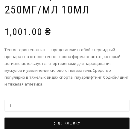
250МГ/МЛ 10МЛ
1,001.00
₴
Тестостерон енантат — представляет собой стероидный
препарат на основе тестостерона формы энантат, который
активно используется спортсменами для наращивания
мускулов и увеличения силового показателя. Средство
популярно в тяжелых видах спорта: пауэрлифтинг, бодибилдинг
и тяжелая атлетика.
ДО КОШИКУ