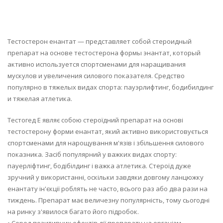
Тестостерон енантат — представляет собой стероидный
препарат на основе тестостерона формы энантат, который
активно используется спортсменами для наращивания
мускулов и увеличения силового показателя. Средство
популярно в тяжелых видах спорта: пауэрлифтинг, бодибилдинг
и тяжелая атлетика.
Тестогед Е являє собою стероїдний препарат на основі
тестостерону форми енантат, який активно використовується
спортсменами для нарощування м'язів і збільшення силового
показника. Засіб популярний у важких видах спорту:
пауерліфтинг, бодібілдинг і важка атлетика. Стероїд дуже
зручний у використанні, оскільки завдяки довгому ланцюжку
енантату ін'єкції роблять не часто, всього раз або два рази на
тиждень. Препарат має величезну популярність, тому сьогодні
на ринку з'явилося багато його підробок.
• Серед позитивних ефектів дії препарату на організм