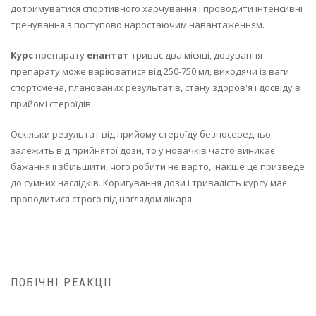
дотримуватися спортивного харчування і проводити інтенсивні
тренування з поступово наростаючим навантаженням.
Курс
препарату
енантат
триває два місяці, дозування
препарату може варіюватися від 250-750 мл, виходячи із ваги
спортсмена, планованих результатів, стану здоров'я і досвіду в
прийомі стероїдів.
Оскільки результат від прийому стероїду безпосередньо
залежить від прийнятої дози, то у новачків часто виникає
бажання її збільшити, чого робити не варто, інакше це призведе
до сумних наслідків. Коригування дози і тривалість курсу має
проводитися строго під наглядом лікаря.
ПОБІЧНІ РЕАКЦІЇ