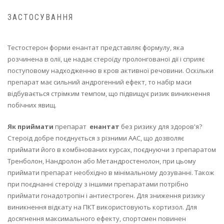
ЗАСТОСУВАННЯ
Тестостерон форми енантат представляє формулу, яка
розчинена в олії, це надає стероїду пролонгованої дії і сприяє
поступовому надходженню в кров активної речовини. Оскільки
препарат має сильний андрогенний ефект, то набір маси
відбувається стрімким темпом, що підвищує ризик виникнення
побічних явищ.
Як приймати
препарат
енантат
без ризику для здоров'я?
Стероїд добре поєднується з різними ААС, що дозволяє
приймати його в комбінованих курсах, поєднуючи з препаратом
Тренболон, Нандролон або Метандростенолон, при цьому
приймати препарат необхідно в мінімальному дозуванні. Також
при поєднанні стероїду з іншими препаратами потрібно
приймати гонадотропін і антиестроген. Для зниження ризику
виникнення відкату на ПКТ використовують кортизол. Для
досягнення максимального ефекту, спортсмен повинен