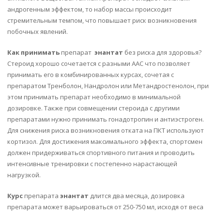
андрогенным эффектом, то набор массы происходит
стремительным темпом, что повышает риск возникновения
побочных явлений.
Как принимать
препарат
энантат
без риска для здоровья?
Стероид хорошо сочетается с разными ААС что позволяет
принимать его в комбинированных курсах, сочетая с
препаратом Тренболон, Нандролон или Метандростенолон, при
этом принимать препарат необходимо в минимальной
дозировке. Также при совмещении стероида с другими
препаратами нужно принимать гонадотропин и антиэстроген.
Для снижения риска возникновения отката на ПКТ используют
кортизол. Для достижения максимального эффекта, спортсмен
должен придерживаться спортивного питания и проводить
интенсивные тренировки с постепенно нарастающей
нагрузкой.
Курс
препарата
энантат
длится два месяца, дозировка
препарата может варьироваться от 250-750 мл, исходя от веса