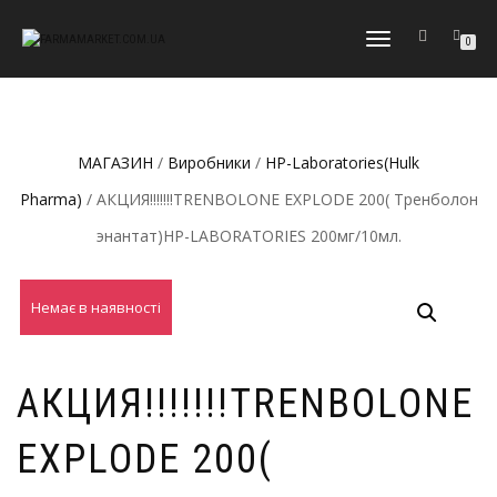
МОБІЛЬНЕ
0
МЕНЮ
МАГАЗИН
/
Виробники
/
HP-Laboratories(Hulk
Pharma)
/ АКЦИЯ!!!!!!!TRENBOLONE EXPLODE 200( Тренболон
энантат)HP-LABORATORIES 200мг/10мл.
Немає в наявності
АКЦИЯ!!!!!!!TRENBOLONE
EXPLODE 200(