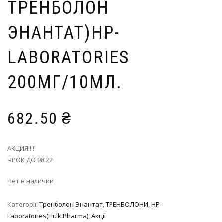
ТРЕНБОЛОН
ЭНАНТАТ)HP-
LABORATORIES
200МГ/10МЛ.
682.50
₴
АКЦИЯ!!!!!
ЧРОК ДО 08.22
Нет в наличии
Категорії:
Тренболон Энантат
,
ТРЕНБОЛОНИ
,
HP-
Laboratories(Hulk Pharma)
,
Акції