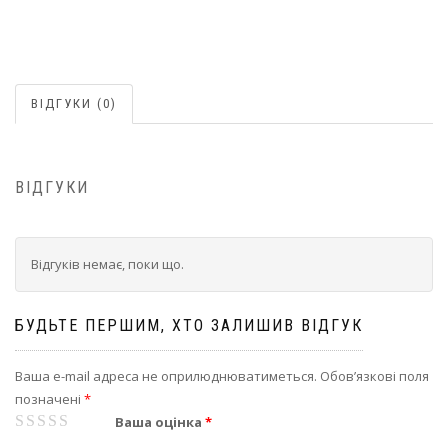
ВІДГУКИ (0)
ВІДГУКИ
Відгуків немає, поки що.
БУДЬТЕ ПЕРШИМ, ХТО ЗАЛИШИВ ВІДГУК
Ваша e-mail адреса не оприлюднюватиметься.
Обов’язкові поля
позначені
*
1
2
3
4
5
Ваша оцінка
*