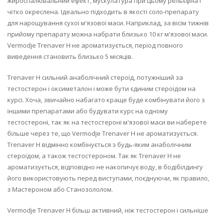
жироспалювальний ефект, мускулатура при цьому рельєфна і
чітко окреслена. Ідеально підходить в якості соло-препарату
для нарощування сухої м'язової маси. Наприклад, за вісім тижнів
прийому препарату можна набрати близько 10 кг м'язової маси.
Vermodje Trenaver H не ароматизується, період повного
виведення становить близько 5 місяців.
Trenaver H сильний анаболічний стероїд, потужніший за
тестостерон і оксиметалон і може бути єдиним стероїдом на
курсі. Хоча, звичайно набагато краще буде комбінувати його з
іншими препаратами або будувати курс на одному
тестостероні, так як на тестостероні м'язової маси ви наберете
більше через те, що Vermodje Trenaver H не ароматизується.
Trenaver H відмінно комбінується з будь-яким анаболічним
стероїдом, а також тестостероном. Так як Trenaver H не
ароматизується, відповідно не накопичує воду, в бодібілдингу
його використовують перед виступами, поєднуючи, як правило,
з Мастероном або Станозололом.
Vermodje Trenaver H більш активний, ніж тестостерон і сильніше