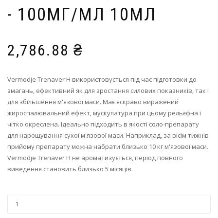
- 100МГ/МЛ 10МЛ
2,786.88
₴
Vermodje Trenaver H використовується під час підготовки до
змагань, ефективний як для зростання силових показників, так і
для збільшення м'язової маси. Має яскраво виражений
жироспалювальний ефект, мускулатура при цьому рельєфна і
чітко окреслена. Ідеально підходить в якості соло-препарату
для нарощування сухої м'язової маси. Наприклад, за вісім тижнів
прийому препарату можна набрати близько 10 кг м'язової маси.
Vermodje Trenaver H не ароматизується, період повного
виведення становить близько 5 місяців.