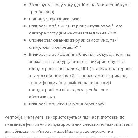
Збільшує м'язову масу (до 10 кг за 8-тижневий курс
тренболона)
Підвищує показники сили
Впливає на збільшення рівня інсуліноподібного
фактора росту (він же соматомедин) на 200%
Сприяє спалюванню жиру як самостійно, так і
стимулюючи секрецію ІФР
Впливає на збільшення лібідо на час курсу, помітне
зниження після курсу (якщо не використовується
гонадотропін і нолвадекс, ПКТ (післякурсова терапія
з тамоксифеном (або його аналогами, наприклад,
тореміфеном або кломіфеном цитратом) і
гонадотропіном після курсу тренболона -
обов'язкова)
Впливає на зниження рівня кортизолу
Vermodje Trenaver H використовується під час підготовки до
змагань, ефективний як для зростання силових показників, так і
для збільшення м'язової маси. Має яскраво виражений