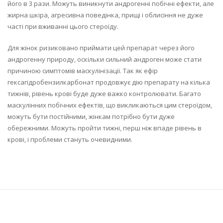
його в 3 рази. Можуть виникнути андрогенні побічні ефекти, але
жирна шкіра, агресивна поведінка, прищі і облисіння не дуже
часті при вживанні цього стероїду.
Для жінок ризиковано приймати цей препарат через його
андрогенну природу, оскільки сильний андроген може стати
причиною симптомів маскулінізації. Так як ефір
гексагідробензилкарбонат продовжує дію препарату на кілька
тижнів, рівень крові буде дуже важко контролювати. Багато
маскулінних побічних ефектів, що викликаються цим стероїдом,
можуть бути постійними, жінкам потрібно бути дуже
обережними. Можуть пройти тижні, перш ніж впаде рівень в
крові, і проблеми стануть очевидними.