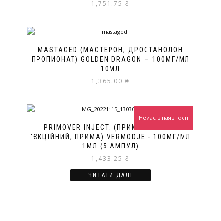
1,751.75
₴
MASTAGED (МАСТЕРОН, ДРОСТАНОЛОН
ПРОПИОНАТ) GOLDEN DRAGON — 100МГ/МЛ
10МЛ
1,365.00
₴
Немає в наявності
PRIMOVER INJECT. (ПРИМОБОЛАН ІН
'ЄКЦІЙНИЙ, ПРИМА) VERMODJE - 100МГ/МЛ
1МЛ (5 АМПУЛ)
1,433.25
₴
ЧИТАТИ ДАЛІ