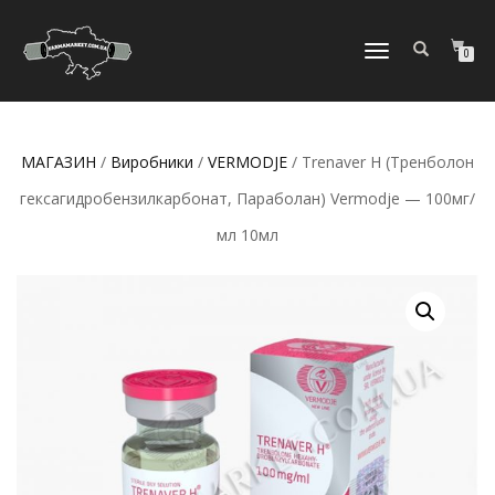
МОБІЛЬНЕ
0
МЕНЮ
МАГАЗИН
/
Виробники
/
VERMODJE
/ Trenaver H (Тренболон
гексагидробензилкарбонат, Параболан) Vermodje — 100мг/
мл 10мл