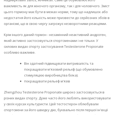
надниркових залоз, яєчниках. Саме це обумовлює його
важливість як для жіночого організму, так і для чоловічого. Зміст
цього гормону має бути в межах норми, тому що надлишок або
недостатня його кількість може призвести до серйозних збоїв в
організмі, що в свою чергу загрожує незворотними реакціями.
Крім іншого даний гормон - незамінний неактивний андроген,
який активно застосовується спортсменами і не тільки. У
силових видах спорту застосування Testesterone Propionate
особливо важливе.
Він здатний підвищувати витривалість та
покращувати м'язовий рельєф (що обумовлено
стимуляцією виробництва білка).
покращувати рельеф м'язів
Zhengzhou Testesterone Propionate широко застосовується в
різних видах спорту. Дуже часто його люблять використовувати
у своїх курсах культуристи. Цей тестостерон облюбували
спортсмени за його швидку дію, буквально після першої ін'єкції