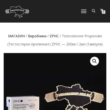
МОБІЛЬНЕ
0
МЕНЮ
МАГАЗИН
/
Виробники
/
ZPHC
/ Testosterone Propionate
(Тестостерон пропионат) ZPHC — 200мг./ 2мл (1ампула)