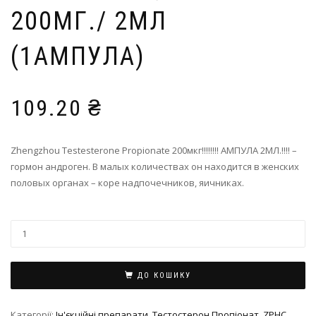
200МГ./ 2МЛ
(1АМПУЛА)
109.20
₴
Zhengzhou Testesterone Propionate 200мкг!!!!!!!! АМПУЛА 2МЛ.!!!! –
гормон андроген. В малых количествах он находится в женских
половых органах – коре надпочечников, яичниках.
ДО КОШИКУ
Категорії:
Ін'єкційні препарати
,
Тестостерон Пропіонат
,
ZPHC
,