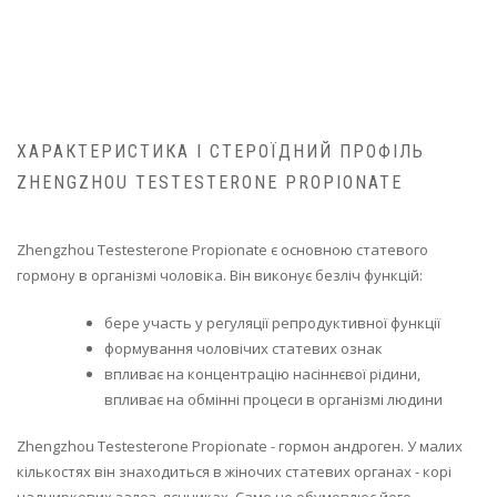
ХАРАКТЕРИСТИКА І СТЕРОЇДНИЙ ПРОФІЛЬ
ZHENGZHOU TESTESTERONE PROPIONATE
Zhengzhou Testesterone Propionate є основною статевого
гормону в організмі чоловіка. Він виконує безліч функцій:
бере участь у регуляції репродуктивної функції
формування чоловічих статевих ознак
впливає на концентрацію насіннєвої рідини,
впливає на обмінні процеси в організмі людини
Zhengzhou Testesterone Propionate - гормон андроген. У малих
кількостях він знаходиться в жіночих статевих органах - корі