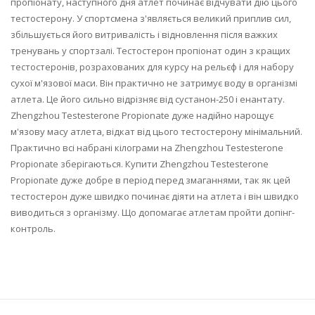
пропіонату, наступного дня атлет починає відчувати дію цього
тестостерону. У спортсмена з'являється великий приплив сил,
збільшується його витривалість і відновлення після важких
тренувань у спортзалі. Тестостерон пропіонат один з кращих
тестостеронів, розрахованих для курсу на рельєф і для набору
сухої м'язової маси. Він практично не затримує воду в організмі
атлета. Це його сильно відрізняє від сустанон-250 і енантату.
Zhengzhou Testesterone Propionate дуже надійно нарощує
м'язову масу атлета, відкат від цього тестостерону мінімальний.
Практично всі набрані кілограми на Zhengzhou Testesterone
Propionate зберігаються. Купити Zhengzhou Testesterone
Propionate дуже добре в період перед змаганнями, так як цей
тестостерон дуже швидко починає діяти на атлета і він швидко
виводиться з організму. Що допомагає атлетам пройти допінг-
контроль.