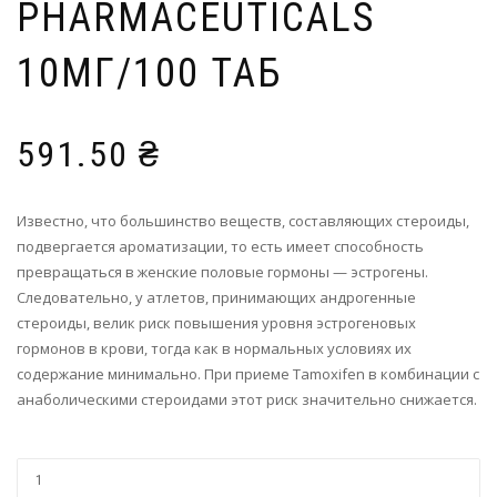
PHARMACEUTICALS
10МГ/100 ТАБ
591.50
₴
Известно, что большинство веществ, составляющих стероиды,
подвергается ароматизации, то есть имеет способность
превращаться в женские половые гормоны — эстрогены.
Следовательно, у атлетов, принимающих андрогенные
стероиды, велик риск повышения уровня эстрогеновых
гормонов в крови, тогда как в нормальных условиях их
содержание минимально. При приеме Tamoxifen в комбинации с
анаболическими стероидами этот риск значительно снижается.