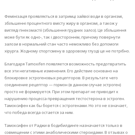
Фемінізація проявляється в затримці зайвої води в організмі,
збільшенні процентного вмісту жиру в організмі, а також у
вигляді гінекомастії (збільшення грудних залоз). Це збільшення
може бути як одно-, так і двостороннім, причому повернути
залози в нормальний стан часто неможливо без допомоги
хірурга. Жодному спортсмену в здоровому глузді це не потрібно.
Благодаря Tamoxifen появляется возможность предотвратить
все эти негативные изменения. Его действие основано на
блокировке эстрогеновых рецепторов. В результате чего
соединение рецептор — гормон (в данном случае эстроген)
просто не формируется. При этом препарат не приводит к
нарушению процесса превращения тестостерона в эстроген.
Тамоксифен как бы борется с эстрогенами. Но это не означает,
что победа всегда остается за ним.
Тамоксифен от Раджи в бодибилдинге назначается только в
совмещении с этими анаболическими стероидами. В отзывах о