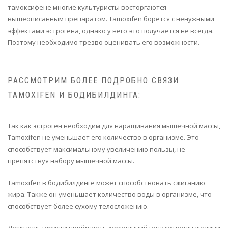
тамоксифене многие культуристы восторгаются
вышеописанным препаратом. Tamoxifen борется с ненужными
эффектами эстрогена, однако у него это получается не всегда.
Поэтому необходимо трезво оценивать его возможности.
РАССМОТРИМ БОЛЕЕ ПОДРОБНО СВЯЗИ
TAMOXIFEN И БОДИБИЛДИНГА:
Так как эстроген необходим для наращивания мышечной массы,
Tamoxifen не уменьшает его количество в организме. Это
способствует максимальному увеличению пользы, не
препятствуя набору мышечной массы.
Tamoxifen в бодибилдинге может способствовать сжиганию
жира. Также он уменьшает количество воды в организме, что
способствует более сухому телосложению.
Деякі культуристи приймають хоріонічний гонадотропін людини