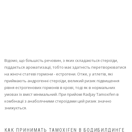
Відомо, що більшість речовин, з яких складаються стероїди,
піддається ароматизації, тобто має здатність перетворюватися
на жіночі статеві гормони - естрогени. Отже, у атлетів, які
приймають андрогенні стероїди, великий ризик підвищення
рівня естрогенових гормонів в крові, тоді як в нормальних
умовах їх вміст мінімальний. При прийомі Radjay Tamoxifen в
комбінації з анаболічними стероїдами цей ризик значно
знижується.
КАК ПРИНИМАТЬ TAMOXIFEN В БОДИБИЛДИНГЕ