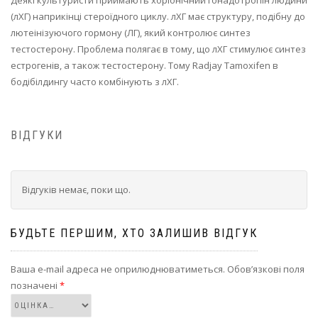
(лХГ) наприкінці стероїдного циклу. лХГ має структуру, подібну до
лютеінізуючого гормону (ЛГ), який контролює синтез
тестостерону. Проблема полягає в тому, що лХГ стимулює синтез
естрогенів, а також тестостерону. Тому Radjay Tamoxifen в
бодібілдингу часто комбінують з лХГ.
ВІДГУКИ
Відгуків немає, поки що.
БУДЬТЕ ПЕРШИМ, ХТО ЗАЛИШИВ ВІДГУК
Ваша e-mail адреса не оприлюднюватиметься.
Обов’язкові поля
позначені
*