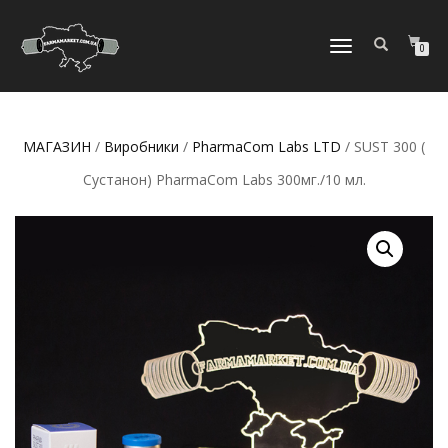
МОБІЛЬНЕ
0
МЕНЮ
МАГАЗИН
/
Виробники
/
PharmaCom Labs LTD
/ SUST 300 (
Сустанон) PharmaCom Labs 300мг./10 мл.