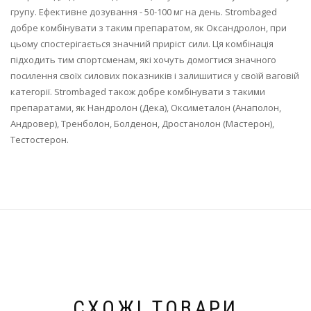
групу. Ефективне дозування - 50-100 мг на день. Strombaged
добре комбінувати з таким препаратом, як Оксандролон, при
цьому спостерігається значний приріст сили. Ця комбінація
підходить тим спортсменам, які хочуть домогтися значного
посилення своїх силових показників і залишитися у своїй ваговій
категорії. Strombaged також добре комбінувати з такими
препаратами, як Нандролон (Дека), Оксиметалон (Анаполон,
Андровер), Тренболон, Болденон, Дростанолон (Мастерон),
Тестостерон.
СХОЖІ ТОВАРИ