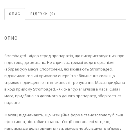
ОПИС
ВІДГУКИ (0)
ОПИС
Strombaged - лідер серед препаратів, що використовуються при
підготовці до змагань. Не сприяє затримці води в організмі
(збирає суху масу). Спортсмени, які вживають Strombaged,
відзначали сильні припливи енергії та збільшення сили, що
сприяло підвищенню інтенсивності тренування. Маса, придбана
в ході прийому Strombaged, - якісна "суха" м'язова маса. Сила і
маса, придбана за допомогою даного препарату, зберігається
надовго.
Фахівці відзначають, що ін'єкційна форма станозолололу більш
ефективна, ніж таблетована. Ін'єкції, поставлені місцево,
наприклад,в дельтовидні м'язи, візуально збільшують м'язову