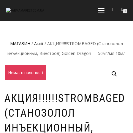
МОБІЛЬНЕ
0
МЕНЮ
МАГАЗИН
/
Акції
/ АКЦИЯ!!!!!!STROMBAGED (Станозолол
инъекционный, Винстрол) Golden Dragon — 50мг/мл 10мл
Немає в наявності
АКЦИЯ!!!!!!STROMBAGED
(СТАНОЗОЛОЛ
ИНЪЕКЦИОННЫЙ,