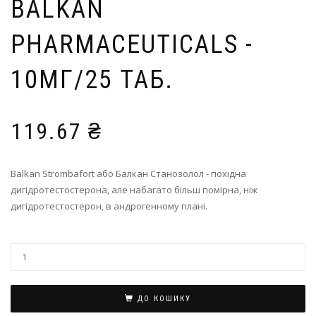
BALKAN
PHARMACEUTICALS -
10МГ/25 ТАБ.
119.67
₴
Balkan Strombafort або Балкан Станозолол - похідна
дигідротестостерона, але набагато більш помірна, ніж
дигідротестостерон, в андрогенному плані.
ДО КОШИКУ