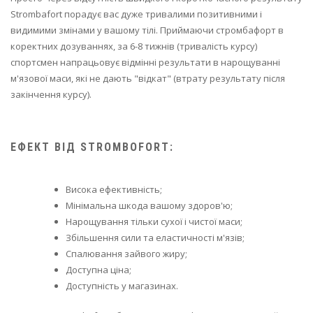
Strombafort порадує вас дуже тривалими позитивними і
видимими змінами у вашому тілі. Приймаючи стромбафорт в
коректних дозуваннях, за 6-8 тижнів (тривалість курсу)
спортсмен напрацьовує відмінні результати в нарощуванні
м'язової маси, які не дають "відкат" (втрату результату після
закінчення курсу).
ЕФЕКТ ВІД STROMBOFORT:
Висока ефективність;
Мінімальна шкода вашому здоров'ю;
Нарощування тільки сухої і чистої маси;
Збільшення сили та еластичності м'язів;
Спалювання зайвого жиру;
Доступна ціна;
Доступність у магазинах.