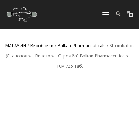
МОБІЛЬНЕ
0
МЕНЮ
МАГАЗИН
/
Виробники
/
Balkan Pharmaceuticals
/ Strombafort
(Станозолол, Винстрол, Стромба) Balkan Pharmaceuticals —
10мг/25 таб.