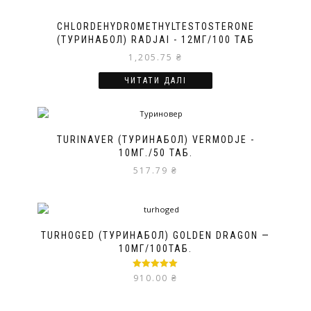
CHLORDEHYDROMETHYLTESTOSTERONE
(ТУРИНАБОЛ) RADJAI - 12МГ/100 ТАБ
1,205.75
₴
ЧИТАТИ ДАЛІ
TURINAVER (ТУРИНАБОЛ) VERMODJE -
10МГ./50 ТАБ.
517.79
₴
TURHOGED (ТУРИНАБОЛ) GOLDEN DRAGON —
10МГ/100ТАБ.
Оцінено в
910.00
₴
5.00
з 5