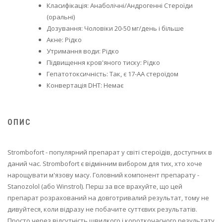
Класифікація: Анаболічні/Андрогенні Стероїди
(оральні)
Дозування: Чоловіки 20-50 мг/день і більше
Акне: Рідко
Утримання води: Рідко
Підвищення кров'яного тиску: Рідко
Гепатотоксичність: Так, є 17-АА стероїдом
Конвертація DHT: Немає
ОПИС
Strombofort - популярний препарат у світі стероїдів, доступних в
даний час. Strombofort є відмінним вибором для тих, хто хоче
нарощувати м'язову масу. Головний компонент препарату -
Stanozolol (або Winstrol). Перш за все врахуйте, що цей
препарат розрахований на довготривалий результат, тому не
дивуйтеся, коли відразу не побачите суттєвих результатів.
Просто через відсутність швидкого і короткочасного результату