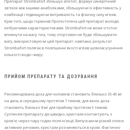
Препарат Strombafort збільшує апетит, формує синергічний
зв'язок між іншими анаболіками, збільшуючи їх ефективність у
комбінації і підвищуючи витривалість та фізичну силу м'язів.
Крім того, щодо гормонів Прогестогена цей препарат володіє
інгібуючими характеристиками. Strombafort не може істотно
вплинути на масу тіла, тому спортсмен не буде збільшувати
вагу, використовуючи цей препарат; навпаки, результат
Strombafort полягає в поліпшенні якості м'язів шляхом усунення
кількості води і жиру.
ПРИЙОМ ПРЕПАРАТУ ТА ДОЗУВАННЯ
Рекомендована доза для чоловіків становить близько 35-45 мг
на день в середньому протягом 7 тижнів, для жінок доза
становить близько 8 мг для прийому протягом 5 тижнів.
Суспензія препарату діє швидко, кристали контактують з
кров'ю через пару годин після ін'єкції. Випускаючи різкий сплеск
активних речовин, кристали розчиняються в крові. Фактично