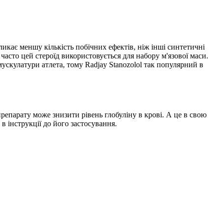
икає меншу кількість побічних ефектів, ніж інші синтетичні
часто цей стероїд використовується для набору м'язової маси.
кулатури атлета, тому Radjay Stanozolol так популярний в
репарату може знизити рівень глобуліну в крові. А це в свою
 в інструкції до його застосування.