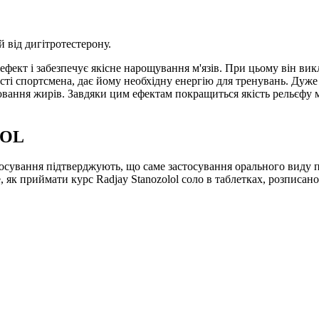
й від дигітротестерону.
ект і забезпечує якісне нарощування м'язів. При цьому він викл
сті спортсмена, дає йому необхідну енергію для тренувань. Дуже 
ння жирів. Завдяки цим ефектам покращиться якість рельєфу мус
LOL
стосування підтверджують, що саме застосування орального виду п
, як приймати курс Radjay Stanozolol соло в таблетках, розписано