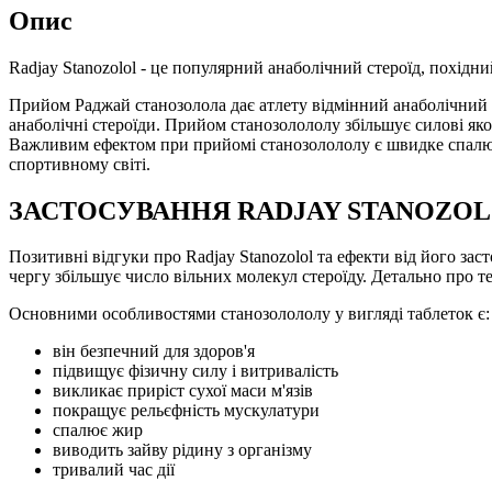
Опис
Radjay Stanozolol - це популярний анаболічний стероїд, похідни
Прийом Раджай станозолола дає атлету відмінний анаболічний еф
анаболічні стероїди. Прийом станозолололу збільшує силові яко
Важливим ефектом при прийомі станозолололу є швидке спалюва
спортивному світі.
ЗАСТОСУВАННЯ RADJAY STANOZO
Позитивні відгуки про Radjay Stanozolol та ефекти від його за
чергу збільшує число вільних молекул стероїду. Детально про те
Основними особливостями станозолололу у вигляді таблеток є:
він безпечний для здоров'я
підвищує фізичну силу і витривалість
викликає приріст сухої маси м'язів
покращує рельєфність мускулатури
спалює жир
виводить зайву рідину з організму
тривалий час дії