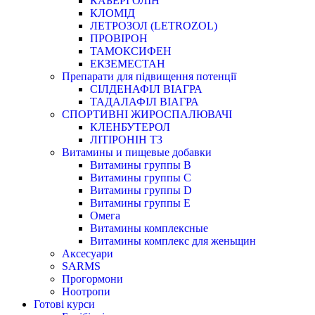
КАБЕРГОЛІН
КЛОМІД
ЛЕТРОЗОЛ (LETROZOL)
ПРОВІРОН
ТАМОКСИФЕН
ЕКЗЕМЕСТАН
Препарати для підвищення потенції
СІЛДЕНАФІЛ ВІАГРА
ТАДАЛАФІЛ ВІАГРА
СПОРТИВНІ ЖИРОСПАЛЮВАЧІ
КЛЕНБУТЕРОЛ
ЛІТІРОНІН Т3
Витамины и пищевые добавки
Витамины группы В
Витамины группы С
Витамины группы D
Витамины группы Е
Омега
Витамины комплексные
Витамины комплекс для женьщин
Аксесуари
SARMS
Прогормони
Ноотропи
Готові курси