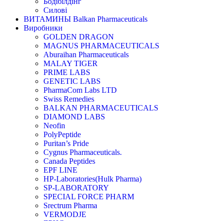
Бодібілдінг
Силові
ВИТАМИНЫ Balkan Pharmaceuticals
Виробники
GOLDEN DRAGON
MAGNUS PHARMACEUTICALS
Aburaihan Pharmaceuticals
MALAY TIGER
PRIME LABS
GENETIC LABS
PharmaCom Labs LTD
Swiss Remedies
BALKAN PHARMACEUTICALS
DIAMOND LABS
Neofin
PolyPeptide
Puritan’s Pride
Cygnus Pharmaceuticals.
Canada Peptides
EPF LINE
HP-Laboratories(Hulk Pharma)
SP-LABORATORY
SPECIAL FORCE PHARM
Srectrum Pharma
VERMODJE