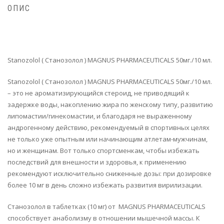
ОПИС
Stanozolol ( Станозолол ) MAGNUS PHARMACEUTICALS 50мг./10 мл.
Stanozolol ( Станозолол ) MAGNUS PHARMACEUTICALS 50мг./10 мл.
– это не ароматизирующийся стероид, не приводящий к
задержке воды, накоплению жира по женскому типу, развитию
липомастии/гинекомастии, и благодаря не выраженному
андрогенному действию, рекомендуемый в спортивных целях
не только уже опытным или начинающим атлетам-мужчинам,
но и женщинам. Вот только спортсменкам, чтобы избежать
последствий для внешности и здоровья, к применению
рекомендуют исключительно сниженные дозы: при дозировке
более 10 мг в день сложно избежать развития вирилизации.
Станозолол в таблетках (10 мг) от MAGNUS PHARMACEUTICALS
способствует анаболизму в отношении мышечной массы. К