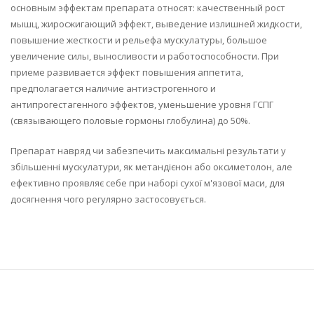
основным эффектам препарата относят: качественный рост
мышц, жиросжигающий эффект, выведение излишней жидкости,
повышение жесткости и рельефа мускулатуры, большое
увеличение силы, выносливости и работоспособности. При
приеме развивается эффект повышения аппетита,
предполагается наличие антиэстрогенного и
антипрогестагенного эффектов, уменьшение уровня ГСПГ
(связывающего половые гормоны глобулина) до 50%.
Препарат навряд чи забезпечить максимальні результати у
збільшенні мускулатури, як метандієнон або оксиметолон, але
ефективно проявляє себе при наборі сухої м'язової маси, для
досягнення чого регулярно застосовується.