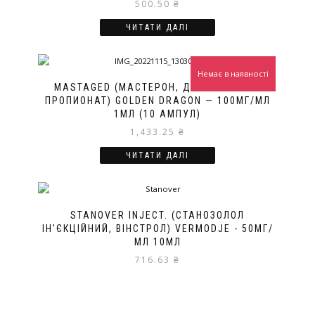
500.50
₴
ЧИТАТИ ДАЛІ
Немає в наявності
MASTAGED (МАСТЕРОН, ДРОСТАНОЛОН
ПРОПИОНАТ) GOLDEN DRAGON — 100МГ/МЛ
1МЛ (10 АМПУЛ)
1,433.25
₴
ЧИТАТИ ДАЛІ
STANOVER INJECT. (СТАНОЗОЛОЛ
ІН'ЄКЦІЙНИЙ, ВІНСТРОЛ) VERMODJE - 50МГ/
МЛ 10МЛ
716.63
₴