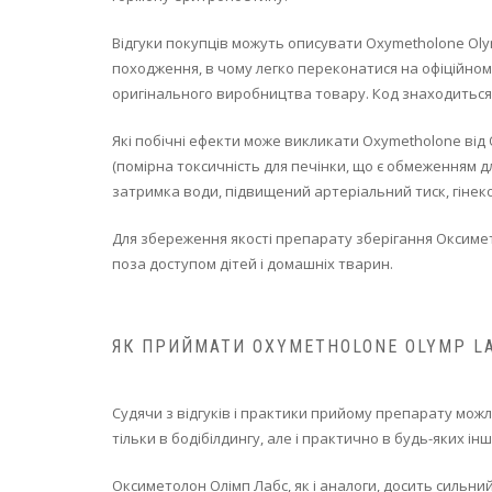
Відгуки покупців можуть описувати Oxymetholone Olym
походження, в чому легко переконатися на офіційном
оригінального виробництва товару. Код знаходиться 
Які побічні ефекти може викликати Oxymetholone від
(помірна токсичність для печінки, що є обмеженням д
затримка води, підвищений артеріальний тиск, гінеком
Для збереження якості препарату зберігання Оксимет
поза доступом дітей і домашніх тварин.
ЯК ПРИЙМАТИ OXYMETHOLONE OLYMP L
Судячи з відгуків і практики прийому препарату можли
тільки в бодібілдингу, але і практично в будь-яких 
Оксиметолон Олімп Лабс, як і аналоги, досить сильни