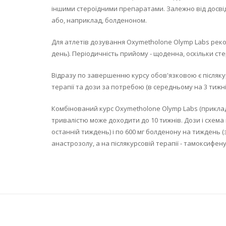
іншими стероїдними препаратами. Залежно від досві
або, наприклад, болденоном.
Для атлетів дозування Oxymetholone Olymp Labs реко
день). Періодичність прийому - щоденна, оскільки стер
Відразу по завершенню курсу обов'язковою є післяку
терапії та дози за потребою (в середньому на 3 тижні
Комбінований курс Oxymetholone Olymp Labs (приклад
тривалістю може доходити до 10 тижнів. Дози і схема 
останній тиждень) і по 600 мг болденону на тиждень 
анастрозолу, а на післякурсовій терапії - тамоксифену