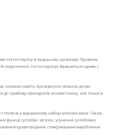
ми тестостерону в людському організмі). Проявляє
45% ендогенного тестостерону). Вважається одним з
м, оскільки навіть при відносно низьких дозах
ися до прийому препаратів оксиметолону, але тільки в
т полягає у вираженому наборі м'язової маси. Також
 функції суглобів і зв'язок, усунення суглобових
, посилення кроветворіння, стимулювання вироблення