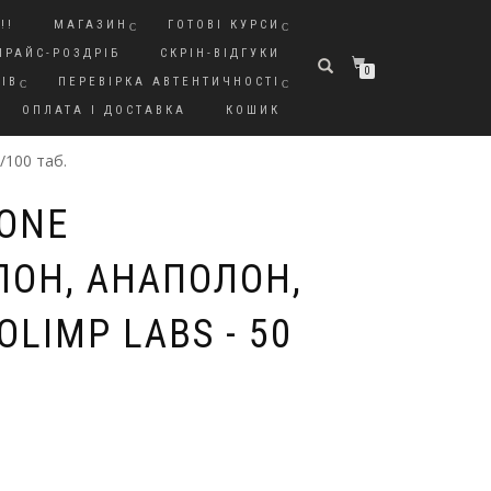
!!
МАГАЗИН
ГОТОВІ КУРСИ
ПРАЙС-РОЗДРІБ
СКРІН-ВІДГУКИ
0
ІВ
ПЕРЕВІРКА АВТЕНТИЧНОСТІ
ОПЛАТА І ДОСТАВКА
КОШИК
/100 таб.
ONE
ЛОН, АНАПОЛОН,
OLIMP LABS - 50
.