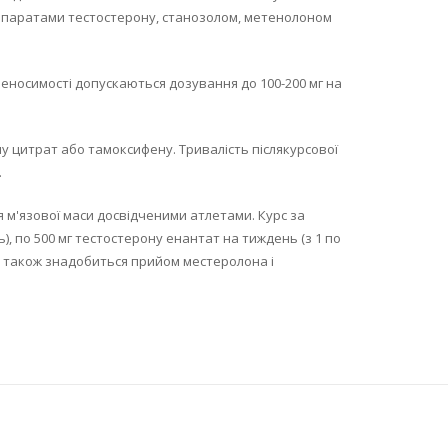
репаратами тестостерону, станозолом, метенолоном
реносимості допускаються дозування до 100-200 мг на
 цитрат або тамоксифену. Тривалість післякурсової
.
 м'язової маси досвідченими атлетами. Курс за
), по 500 мг тестостерону енантат на тиждень (з 1 по
сі також знадобиться прийом местеролона і