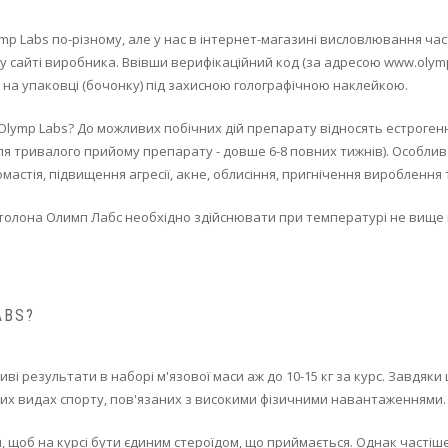
p Labs по-різному, але у нас в інтернет-магазині висловлювання час
у сайті виробника. Ввівши верифікаційний код (за адресою www.olym
на упаковці (бочонку) під захисною голографічною наклейкою.
 Olymp Labs? До можливих побічних дій препарату відносять естроген
ля тривалого прийому препарату - довше 6-8 повних тижнів). Особливо
астія, підвищення агресії, акне, облисіння, пригнічення вироблення те
олона Олимп Лабс необхідно здійснювати при температурі не вище кімн
ABS?
ві результати в наборі м'язової маси аж до 10-15 кг за курс. Завдяк
інших видах спорту, пов'язаних з високими фізичними навантаженнями.
й, щоб на курсі бути єдиним стероїдом, що приймається. Однак частіш