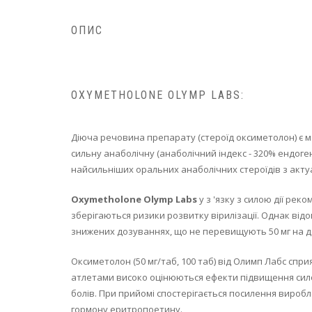
ОПИС
OXYMETHOLONE OLYMP LABS:
Діюча речовина препарату (стероїд оксиметолон) є м
сильну анаболічну (анаболічний індекс - 320% ендоге
найсильніших оральних анаболічних стероїдів з акту
Oxymetholone Olymp Labs
у з 'язку з силою дії ре
зберігаються ризики розвитку вірилізації. Однак від
знижених дозуваннях, що не перевищують 50 мг на д
Оксиметолон (50 мг/таб, 100 таб) від Олимп Лабс спр
атлетами високо оцінюються ефекти підвищення силови
болів. При прийомі спостерігається посилення виробл
гормону еритропоетину.