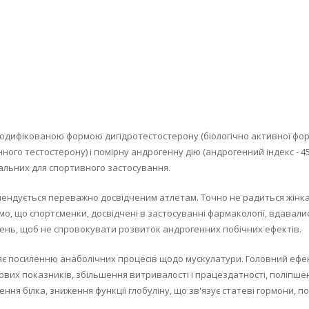
одифікованою формою дигідротестостерону (біологічно активної фор
нного тестостерону) і помірну андрогенну дію (андрогенний індекс - 
альних для спортивного застосування.
комендується переважно досвідченим атлетам. Точно не радиться жінка
омо, що спортсменки, досвідчені в застосуванні фармакології, вдавал
ень, щоб не спровокувати розвиток андрогенних побічних ефектів.
ияє посиленню анаболічних процесів щодо мускулатури. Головний ефек
х показників, збільшення витривалості і працездатності, поліпшення
ення білка, зниження функції глобуліну, що зв'язує статеві гормони