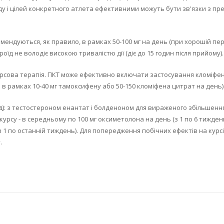
ду і цілей конкретного атлета ефективними можуть бути зв'язки з п
мендуються, як правило, в рамках 50-100 мг на день (при хорошій пе
оїд не володіє високою тривалістю дії (діє до 15 годин після прийому).
рсова терапія. ПКТ може ефективно включати застосування кломіфену
 в рамках 10-40 мг тамоксифену або 50-150 кломіфена цитрат на день)
): з тестостероном енантат і болденоном для вираженого збільшення
курсу - в середньому по 100 мг оксиметолона на день (з 1 по 6 тиждень
(з 1 по останній тиждень). Для попередження побічних ефектів на кур
.