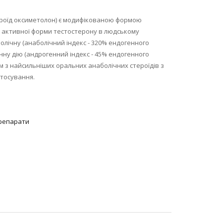
роїд оксиметолон) є модифікованою формою
о активної форми тестостерону в людському
болічну (анаболічний індекс - 320% ендогенного
нну дію (андрогенний індекс - 45% ендогенного
м з найсильніших оральних анаболічних стероїдів з
стосування.
репарати