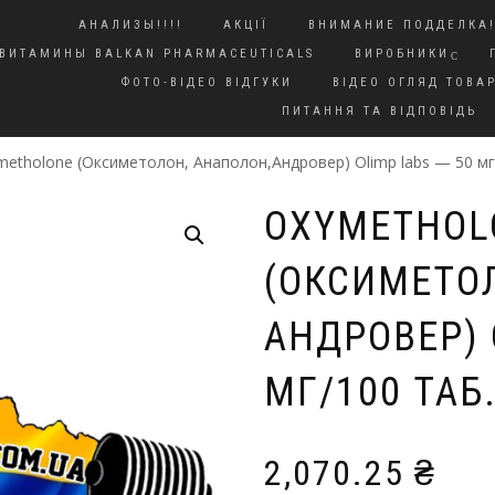
АНАЛИЗЫ!!!!
АКЦІЇ
ВНИМАНИЕ ПОДДЕЛКА!
ВИТАМИНЫ BALKAN PHARMACEUTICALS
ВИРОБНИКИ
ФОТО-ВІДЕО ВІДГУКИ
ВІДЕО ОГЛЯД ТОВАР
ПИТАННЯ ТА ВІДПОВІДЬ
metholone (Оксиметолон, Анаполон,Андровер) Olimp labs — 50 мг
OXYMETHOL
(ОКСИМЕТО
АНДРОВЕР) 
МГ/100 ТАБ
2,070.25
₴