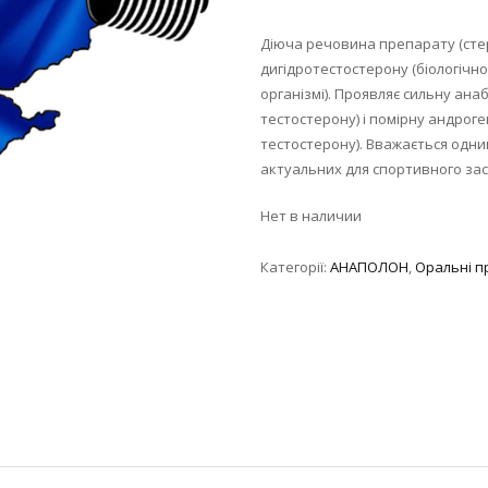
Діюча речовина препарату (сте
дигідротестостерону (біологічн
організмі). Проявляє сильну ана
тестостерону) і помірну андроге
тестостерону). Вважається одни
актуальних для спортивного за
Нет в наличии
Категорії:
АНАПОЛОН
,
Оральні п