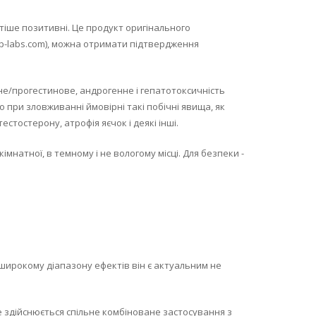
тіше позитивні. Це продукт оригінального
p-labs.com), можна отримати підтвердження
не/прогестинове, андрогенне і гепатотоксичність
 при зловживанні ймовірні такі побічні явища, як
стостерону, атрофія яєчок і деякі інші.
атної, в темному і не вологому місці. Для безпеки -
и широкому діапазону ефектів він є актуальним не
е здійснюється спільне комбіноване застосування з