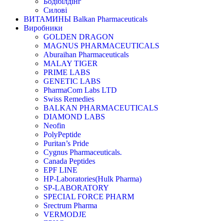
Бодібілдінг
Силові
ВИТАМИНЫ Balkan Pharmaceuticals
Виробники
GOLDEN DRAGON
MAGNUS PHARMACEUTICALS
Aburaihan Pharmaceuticals
MALAY TIGER
PRIME LABS
GENETIC LABS
PharmaCom Labs LTD
Swiss Remedies
BALKAN PHARMACEUTICALS
DIAMOND LABS
Neofin
PolyPeptide
Puritan’s Pride
Cygnus Pharmaceuticals.
Canada Peptides
EPF LINE
HP-Laboratories(Hulk Pharma)
SP-LABORATORY
SPECIAL FORCE PHARM
Srectrum Pharma
VERMODJE