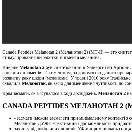
Canada Peptides Melanotan 2 (Меланотан 2) (МТ-II) — это син
стимулирования выработки пигмента меланина.
Вперше
Melanotan 2
був синтезований в Університеті Арізони.
сонячних променів. Таким чином, за допомогою даного препара
розвитку раку шкіри (меланоми). У травні 2010 року Італійське
схвалила
Меланотан,
як засіб для зменшення чутливості до сон
Крім засмаги, як з'ясувалося в ході досліджень,
Меланотан-2
над
CANADA PEPTIDES МЕЛАНОТАН 2 (
- засмаги (можна засмагати при мінімальному контакті з
Меланотан ДУЖЕ ефективний і дає можливість придбати кр
захисту від шкідливих впливів УФ-випромінювань сонця і с