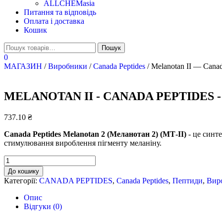
ALLCHEMasia
Питання та відповідь
Оплата і доставка
Кошик
0
МАГАЗИН
/
Виробники
/
Canada Peptides
/ Melanotan II — Cana
MELANOTAN II - CANADA PEPTIDES -
737.10
₴
Canada Peptides Melanotan 2 (Меланотан 2) (МТ-II)
- це синт
стимулювання вироблення пігменту меланіну.
Melanotan
II
До кошику
-
Категорії:
CANADA PEPTIDES
,
Canada Peptides
,
Пептиди
,
Вир
Canada
peptides
Опис
-
Відгуки (0)
10
мг/1