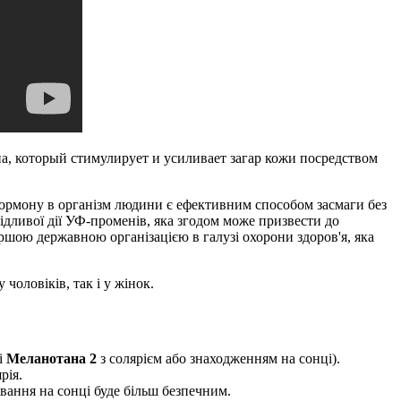
на, который стимулирует и усиливает загар кожи посредством
гормону в організм людини є ефективним способом засмаги без
дливої дії УФ-променів, яка згодом може призвести до
ершою державною організацією в галузі охорони здоров'я, яка
чоловіків, так і у жінок.
і
Меланотана 2
з солярієм або знаходженням на сонці).
рія.
ування на сонці буде більш безпечним.