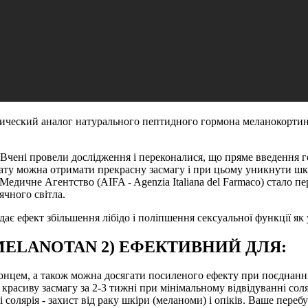
тетический аналог натурального пептидного гормона меланокорти
 Вчені провели дослідження і переконалися, що пряме введення 
ту можна отримати прекрасну засмагу і при цьому уникнути шкі
 Медичне Агентство (AIFA - Agenzia Italiana del Farmaco) стало п
ячного світла.
ає ефект збільшення лібідо і поліпшення сексуальної функції як у 
MELANOTAN 2) ЕФЕКТИВНИЙ ДЛЯ:
 сонцем, а також можна досягати посиленого ефекту при поєднанн
асиву засмагу за 2-3 тижні при мінімальному відвідуванні соля
олярія - захист від раку шкіри (меланоми) і опіків. Ваше переб