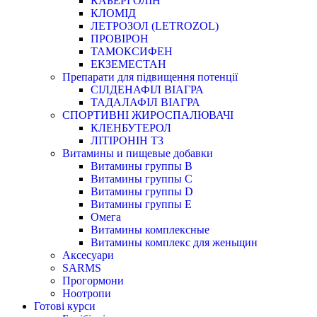
КАБЕРГОЛІН
КЛОМІД
ЛЕТРОЗОЛ (LETROZOL)
ПРОВІРОН
ТАМОКСИФЕН
ЕКЗЕМЕСТАН
Препарати для підвищення потенції
СІЛДЕНАФІЛ ВІАГРА
ТАДАЛАФІЛ ВІАГРА
СПОРТИВНІ ЖИРОСПАЛЮВАЧІ
КЛЕНБУТЕРОЛ
ЛІТІРОНІН Т3
Витамины и пищевые добавки
Витамины группы В
Витамины группы С
Витамины группы D
Витамины группы Е
Омега
Витамины комплексные
Витамины комплекс для женьщин
Аксесуари
SARMS
Прогормони
Ноотропи
Готові курси