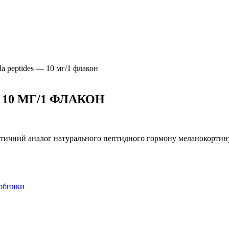
da peptides — 10 мг/1 флакон
 10 МГ/1 ФЛАКОН
етичний аналог натурального пептидного гормону меланокортину
обники