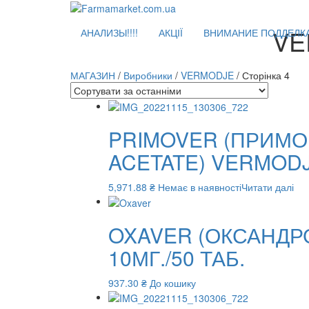
VE
АНАЛИЗЫ!!!!
АКЦІЇ
ВНИМАНИЕ ПОДДЕЛКА!
МАГАЗИН
/
Виробники
/
VERMODJE
/ Сторінка 4
PRIMOVER (ПРИМО
ACETATE) VERMODJE
5,971.88
₴
Немає в наявності
Читати далі
OXAVER (ОКСАНДР
10МГ./50 ТАБ.
937.30
₴
До кошику