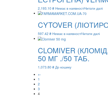
2,193.10
₴
Немає в наявності
Читати далі
CYTOVER (ЛІОТИРО
597.42
₴
Немає в наявності
Читати далі
CLOMIVER (КЛОМІД
50 МГ ./50 ТАБ.
1,073.80
₴
До кошику
←
1
2
3
4