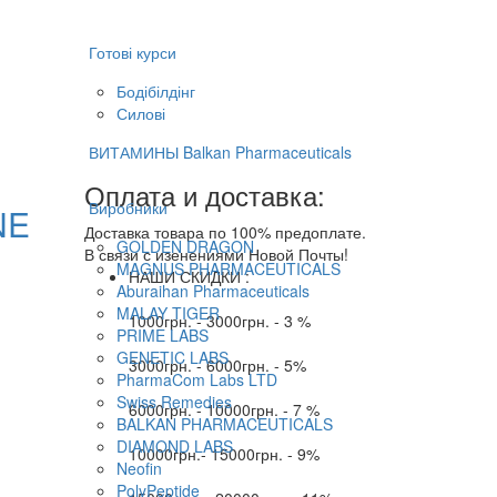
Готові курси
Бодібілдінг
Силові
ВИТАМИНЫ Balkan Pharmaceuticals
Оплата и доставка:
Виробники
NE
Доставка товара по 100% предоплате.
GOLDEN DRAGON
В связи с изенениями Новой Почты!
MAGNUS PHARMACEUTICALS
НАШИ СКИДКИ :
Aburaihan Pharmaceuticals
MALAY TIGER
1000грн. - 3000грн. - 3 %
PRIME LABS
GENETIC LABS
3000грн. - 6000грн. - 5%
PharmaCom Labs LTD
Swiss Remedies
6000грн. - 10000грн. - 7 %
BALKAN PHARMACEUTICALS
DIAMOND LABS
10000грн.- 15000грн. - 9%
Neofin
PolyPeptide