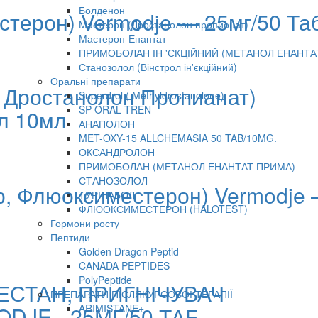
Болденон
остерон) Vermodje — 25мг/50 Та
Мастерон (Дростанолон пропионат)
Мастерон-Енантат
ПРИМОБОЛАН ІН 'ЄКЦІЙНИЙ (МЕТАНОЛ ЕНАНТА
Станозолол (Вінстрол ін'єкційний)
Оральні препарати
, Дростанолон Пропианат)
Superdrol ( Methyldrostanolone)
SP ORAL TREN
л 10мл
АНАПОЛОН
MET-OXY-15 ALLCHEMASIA 50 TAB/10MG.
ОКСАНДРОЛОН
ПРИМОБОЛАН (МЕТАНОЛ ЕНАНТАТ ПРИМА)
СТАНОЗОЛОЛ
ер, Флюоксиместерон) Vermodje
ТУРІНАБОЛ
ФЛЮОКСИМЕСТЕРОН (HALOTEST)
Гормони росту
Пептиди
Golden Dragon Peptid
CANADA PEPTIDES
PolyPeptide
ЕСТАН, ПРИГНІЧУВАЧ
ПРЕПАРАТИ ПІСЛЯКУРСОВОЇ ТЕРАПІЇ
DJE - 25МГ/50 ТАБ
ARIMISTANE+