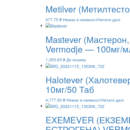
Metilver (Метилтест
477.75
₴
Немає в наявності
Читати далі
Mastever (Мастерон
Vermodje — 100мг/м
1,353.63
₴
До кошику
Halotever (Халотев
10мг/50 Таб
4,777.50
₴
Немає в наявності
Читати далі
EXEMEVER (ЕКЗЕМ
ЕСТРОГЕНА) VERMO