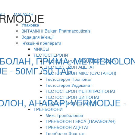
RMODJE
!!
МАГАЗИН
Упаковка
ВИТАМИНІ Balkan Pharmaceuticals
Вода для ін'єкції
Ін'єкційні препарати
МИКСЫ
ТЕСТОСТЕРОНИ
БОЛАН, ПРИМА, METHENOLO
ТЕСТОСТЕРОН (AQUATEST SUSP)
ТЕСТОСТЕРОН АЦЕТАТ
 - 50МГ./50 ТАБ.
ТЕСТОСТЕРОН МІКС (СУСТАНОН)
Тестостерон Пропіонат
Тестостерон Ундеканат
ТЕСТОСТЕРОН ФЕНІЛПРОПІОНАТ
ТЕСТОСТЕРОН ЦИПІОНАТ
ОЛОН, АНАВАР) VERMODJE -
ТЕСТОСТЕРОН ЕНАНТАТ
ТРЕНБОЛОНИ
Микс Тренболонов
ТРЕНБОЛОН ГЕКСА (ПАРАБОЛАН)
ТРЕНБОЛОН АЦЕТАТ
Тренболон Энантат