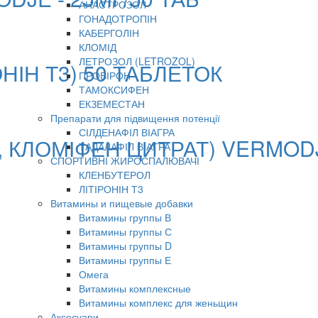
АНАСТРОЗОЛ
ГОНАДОТРОПІН
КАБЕРГОЛІН
КЛОМІД
ЛЕТРОЗОЛ (LETROZOL)
НІН Т3) 50 ТАБЛЕТОК
ПРОВІРОН
ТАМОКСИФЕН
ЕКЗЕМЕСТАН
Препарати для підвищення потенції
СІЛДЕНАФІЛ ВІАГРА
, КЛОМІФЕН ЦИТРАТ) VERMOD
ТАДАЛАФІЛ ВІАГРА
СПОРТИВНІ ЖИРОСПАЛЮВАЧІ
КЛЕНБУТЕРОЛ
ЛІТІРОНІН Т3
Витамины и пищевые добавки
Витамины группы В
Витамины группы С
Витамины группы D
Витамины группы Е
Омега
Витамины комплексные
Витамины комплекс для женьщин
Аксесуари