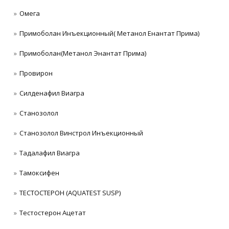
Омега
Примоболан Инъекционный( Метанол Енантат Прима)
Примоболан(Метанол Энантат Прима)
Провирон
Силденафил Виагра
Станoзолол
Станозолол Винстрол Инъекционный
Тадалафил Виагра
Тамоксифен
ТЕСТОСТЕРОН (AQUATEST SUSP)
Тестостерон Ацетат