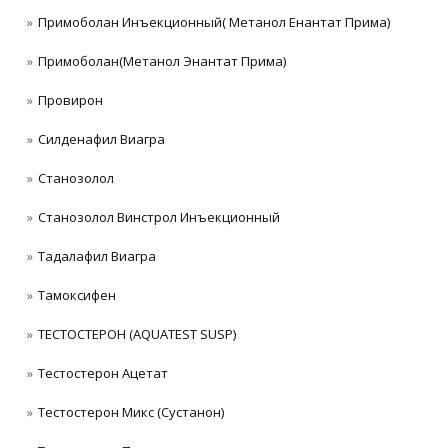
Примоболан Инъекционный( Метанол Енантат Прима)
Примоболан(Метанол Энантат Прима)
Провирон
Силденафил Виагра
Станoзолол
Станозолол Винстрол Инъекционный
Тадалафил Виагра
Тамоксифен
ТЕСТОСТЕРОН (AQUATEST SUSP)
Тестостерон Ацетат
Тестостерон Микс (Сустанон)