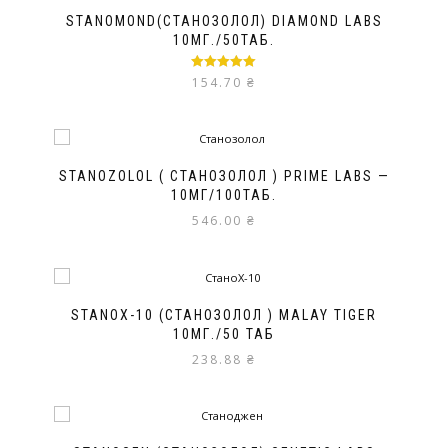
STANOMOND(СТАНОЗОЛОЛ) DIAMOND LABS
10МГ./50ТАБ.
Оценка
5.00
154.70
₴
из 5
STANOZOLOL ( СТАНОЗОЛОЛ ) PRIME LABS —
10МГ/100ТАБ.
546.00
₴
STANOX-10 (СТАНОЗОЛОЛ ) MALAY TIGER
10МГ./50 ТАБ
238.88
₴