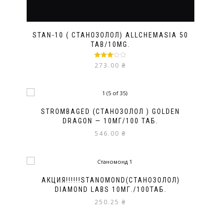
STAN-10 ( СТАНОЗОЛОЛ) ALLCHEMASIA 50
TAB/10MG.
Оценка
273.00
₴
3.00
из
5
STROMBAGED (СТАНОЗОЛОЛ ) GOLDEN
DRAGON — 10МГ/100 ТАБ.
546.00
₴
АКЦИЯ!!!!!!STANOMOND(СТАНОЗОЛОЛ)
DIAMOND LABS 10МГ./100ТАБ.
250.25
₴