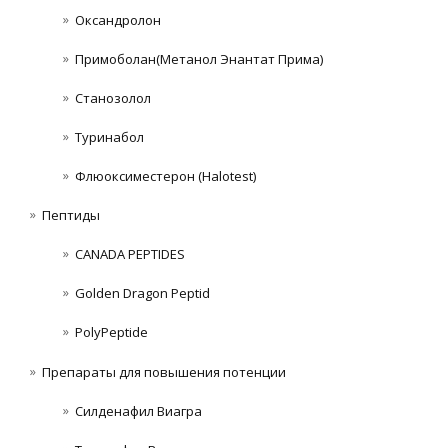
Оксандролон
Примоболан(Метанол Энантат Прима)
Станoзолол
Туринабол
Флюоксиместерон (Halotest)
Пептиды
CANADA PEPTIDES
Golden Dragon Peptid
PolyPeptide
Препараты для повышения потенции
Силденафил Виагра