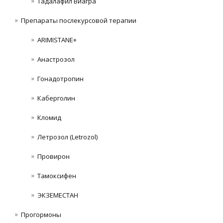
Тадалафил Виагра
Препараты послекурсовой терапии
ARIMISTANE+
Анастрозол
Гонадотропин
Каберголин
Кломид
Летрозол (Letrozol)
Провирон
Тамоксифен
ЭКЗЕМЕСТАН
Прогормоны