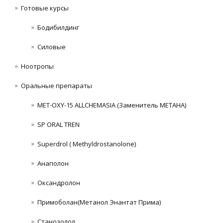
Готовые курсы
Бодибилдинг
Силовые
Ноотропы
Оральные препараты
MET-OXY-15 ALLCHEMASIA (Заменитель МЕТАНА)
SP ORAL TREN
Superdrol ( Methyldrostanolone)
Анаполон
Оксандролон
Примоболан(Метанол Энантат Прима)
Станoзолол