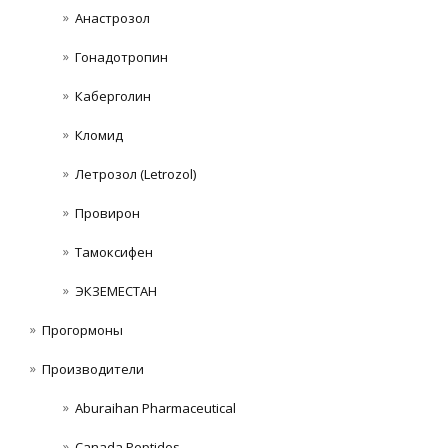
Анастрозол
Гонадотропин
Каберголин
Кломид
Летрозол (Letrozol)
Провирон
Тамоксифен
ЭКЗЕМЕСТАН
Прогормоны
Производители
Aburaihan Pharmaceutical
Canada Peptides