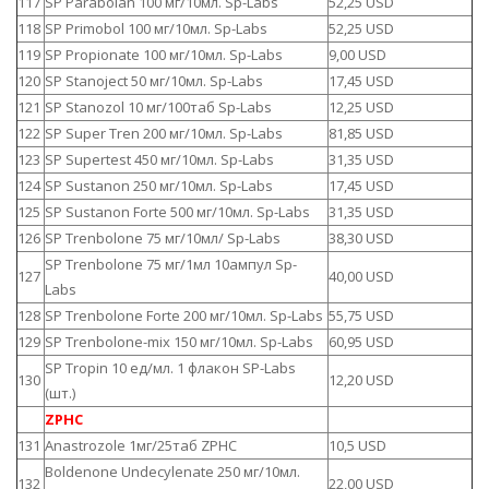
117
SP Parabolan 100 мг/10мл. Sp-Labs
52,25 USD
118
SP Primobol 100 мг/10мл. Sp-Labs
52,25 USD
119
SP Propionate 100 мг/10мл. Sp-Labs
9,00 USD
120
SP Stanoject 50 мг/10мл. Sp-Labs
17,45 USD
121
SP Stanozol 10 мг/100таб Sp-Labs
12,25 USD
122
SP Super Tren 200 мг/10мл. Sp-Labs
81,85 USD
123
SP Supertest 450 мг/10мл. Sp-Labs
31,35 USD
124
SP Sustanon 250 мг/10мл. Sp-Labs
17,45 USD
125
SP Sustanon Forte 500 мг/10мл. Sp-Labs
31,35 USD
126
SP Trenbolone 75 мг/10мл/ Sp-Labs
38,30 USD
SP Trenbolone 75 мг/1мл 10ампул Sp-
127
40,00 USD
Labs
128
SP Trenbolone Forte 200 мг/10мл. Sp-Labs
55,75 USD
129
SP Trenbolone-mix 150 мг/10мл. Sp-Labs
60,95 USD
SP Tropin 10 ед/мл. 1 флакон SP-Labs
130
12,20 USD
(шт.)
ZPHC
131
Anastrozole 1мг/25таб ZPHC
10,5 USD
Boldenone Undecylenate 250 мг/10мл.
132
22,00 USD