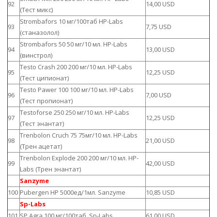
92
14,00 USD
(Тест микс)
Strombafors 10 мг/100таб HP-Labs
93
7,75 USD
(станазолол)
Strombafors 50 50 мг/10 мл. HP-Labs
94
13,00 USD
(винстрол)
Testo Crash 200 200 мг/10 мл. HP-Labs
95
12,25 USD
(Тест ципионат)
Testo Pawer 100 100 мг/10 мл. HP-Labs
96
7,00 USD
(Тест пропионат)
Testoforse 250 250 мг/10 мл. HP-Labs
97
12,25 USD
(Тест энантат)
Trenbolon Cruch 75 75мг/10 мл. HP-Labs
98
21,00 USD
(Трен ацетат)
Trenbolon Explode 200 200 мг/10 мл. HP-
99
42,00 USD
Labs (Трен энантат)
Sanzyme
100
Pubergen HP 5000ед/1мл. Sanzyme
10,85 USD
Sp-Labs
101
SP Agra 100 мг/100таб. Sp-Labs
61,00 USD