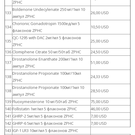
ZPHC
Boldenone Undecylenate 250 мг/1мл 10
133
26,00 USD
ампул ZPHC
Chorionic Gonadotropin 1500ед/мл 5
134
10,50 USD
флаконов ZPHC
CJC-1295 with DAC 2мг/мл 5 флаконов
135
25,00 USD
ZPHC
136
Clomiphene Citrate 50 мг/50таб ZPHC
24,50 USD
Drostanolone Enanthate 200мг/1мл 10
137
51,00 USD
ампул ZPHC
Drostanolone Propionate 100мг/10мл
138
24,33 USD
ZPHC
Drostanolone Propionate 100мг/1мл 10
138
28,50 USD
ампул ZPHC
139
Fluoxymesterone 10 мг/50таб ZPHC
75,00 USD
140
Follistatin 1мг/мл 5 флаконов ZPHC
46,00 USD
141
GHRP-2 5мг/мл 5 флаконов ZPHC
7,00 USD
142
GHRP-6 5мг/мл 5 флаконов ZPHC
7,00 USD
143
IGF-1 LR3 10мг/мл 5 флаконов ZPHC