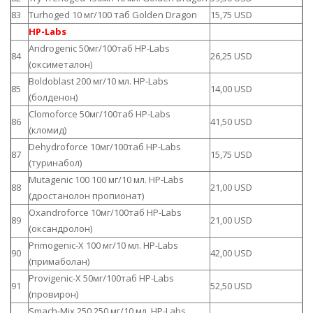
83
Turhoged 10 мг/100 таб Golden Dragon
15,75 USD
HP-Labs
Androgenic 50мг/100таб HP-Labs
84
26,25 USD
(оксиметалон)
Boldoblast 200 мг/10 мл. HP-Labs
85
14,00 USD
(болденон)
Clomoforce 50мг/100таб HP-Labs
86
41,50 USD
(кломид)
Dehydroforce 10мг/100таб HP-Labs
87
15,75 USD
(туринабол)
Mutagenic 100 100 мг/10 мл. HP-Labs
88
21,00 USD
(дростанолон пропионат)
Oxandroforce 10мг/100таб HP-Labs
89
21,00 USD
(оксандролон)
Primogenic-X 100 мг/10 мл. HP-Labs
90
42,00 USD
(примаболан)
Provigenic-X 50мг/100таб HP-Labs
91
52,50 USD
(провирон)
Smach-Mix 250 250 мг/10 мл. HP-Labs