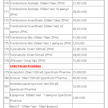
170
Trenbolone Acetate 100мг/10мл ZPHC
27,00 USD
Trenbolone Acetate 100мг/1мл 10 ампул
171
28,00 USD
ZPHC
172
Trenbolone Enanthate 200мг/10мл ZPHC
39,00 USD
Trenbolone Enanthate 200мг/1мл 10
173
43,50 USD
ампул ZPHC
174
Trenbolone Mix 200мг/10мл ZPHC
51,00 USD
175
Trenbolone Mix 200мг/1мл 1 ампула ZPHC
5,55USD
176
Turinabole 10 мг/100таб ZPHC
22,05 USD
177
Turinabole 20 мг/50таб ZPHC
28,00 USD
178
ZPtropin 12ед/1фл ZPHC
15,40 USD
SPECTRUM PHARMA
179
Anapolon 25мг/100таб Spectrum Pharma
25,00USD
180
Anavar 10мг/100таб Spectrum Pharma
40,00 USD
Arimidex(анастрозол) 1мг/20таб
181
12,00 USD
Spectrum Pharma
Equipoise 300мг/1мл 1 ампула Spectrum
182
2,60 USD
Pharma
Mast P 100мг/1мл 10мл флакон