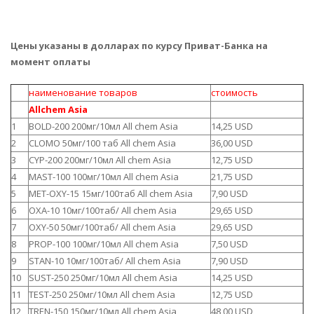
Цены указаны в долларах по курсу Приват-Банка на
момент оплаты
наименование товаров
стоимость
Allchem Asia
1
BOLD-200 200мг/10мл All chem Asia
14,25 USD
2
CLOMO 50мг/100 таб All chem Asia
36,00 USD
3
CYP-200 200мг/10мл All chem Asia
12,75 USD
4
MAST-100 100мг/10мл All chem Asia
21,75 USD
5
MET-OXY-15 15мг/100таб All chem Asia
7,90 USD
6
OXA-10 10мг/100таб/ All chem Asia
29,65 USD
7
OXY-50 50мг/100таб/ All chem Asia
29,65 USD
8
PROP-100 100мг/10мл All chem Asia
7,50 USD
9
STAN-10 10мг/100таб/ All chem Asia
7,90 USD
10
SUST-250 250мг/10мл All chem Asia
14,25 USD
11
TEST-250 250мг/10мл All chem Asia
12,75 USD
12
TREN-150 150мг/10мл All chem Asia
48,00 USD