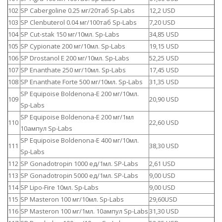
102
SP Cabergoline 0.25 мг/20таб Sp-Labs
12,2 USD
103
SP Clenbuterol 0.04 мг/100таб Sp-Labs
7,20 USD
104
SP Cut-stak 150 мг/10мл. Sp-Labs
34,85 USD
105
SP Cypionate 200 мг/10мл. Sp-Labs
19,15 USD
106
SP Drostanol E 200 мг/10мл. Sp-Labs
52,25 USD
107
SP Enanthate 250 мг/10мл. Sp-Labs
17,45 USD
108
SP Enanthate Forte 500 мг/10мл. Sp-Labs
31,35 USD
SP Equipoise Boldenona-E 200 мг/10мл.
109
20,90 USD
Sp-Labs
SP Equipoise Boldenona-E 200 мг/1мл
110
22,60 USD
10ампул Sp-Labs
SP Equipoise Boldenona-E 400 мг/10мл.
111
38,30 USD
Sp-Labs
112
SP Gonadotropin 1000 ед/1мл. SP-Labs
2,61 USD
113
SP Gonadotropin 5000 ед/1мл. SP-Labs
9,00 USD
114
SP Lipo-Fire 10мл. Sp-Labs
9,00 USD
115
SP Masteron 100 мг/10мл. Sp-Labs
29,60USD
116
SP Masteron 100 мг/1мл. 10ампул Sp-Labs
31,30 USD