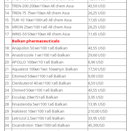
13
TREN-200 200мг/10мл All chem Asia
43,50 USD
14
TREN-75 75мг/10мл All chem Asia
26,25 USD
15
TUR-10 10мг/100таб All chem Asia
17,65 USD
16
VIRON 25мг/100 таб All chem Asia
26,25 USD
17
WINS-50 50мг/10мл All chem Asia
11,65 USD
Balkan pharmaceuticals
18
Anapolon 50 мг/100 таб Balkan
43,55 USD
19
Anastrozole 1 мг/100 таб Balkan
29,60 USD
20
APOLLO 100мг/10 таб Balkan
6,96 USD
21
Aquatest 100мг/1мл 10ампул. Balkan
17,50 USD
22
Citomed 50мкг/100 таб Balkan
9,00 USD
23
Clenbuterol 40 мг/100 таб Balkan
6,50 USD
24
Clomed 50мг/100 таб Balkan
43,55 USD
27
Esculap 20мг/5таб Balkan
3,05 USD
28
Finasterida 5мг/100 таб Balkan
13,95 USD
29
Halotest 10мг/100 таб Balkan
210,00 USD
30
Letrozol 2,5мг/100 таб Balkan
33,95 USD
34
Oxandrolon 10мг/100таб Balkan
45,30USD