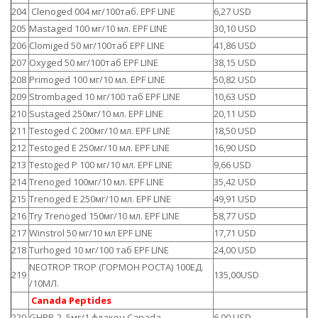
204
Clenoged 004 мг/100таб. EPF LINE
6,27 USD
205
Mastaged 100 мг/10 мл. EPF LINE
30,10 USD
206
Clomiged 50 мг/100таб EPF LINE
41,86 USD
207
Oxyged 50 мг/100таб EPF LINE
38,15 USD
208
Primoged 100 мг/10 мл. EPF LINE
50,82 USD
209
Strombaged 10 мг/100 таб EPF LINE
10,63 USD
210
Sustaged 250мг/10 мл. EPF LINE
20,11 USD
211
Testoged C 200мг/10 мл. EPF LINE
18,50 USD
212
Testoged E 250мг/10 мл. EPF LINE
16,90 USD
213
Testoged P 100 мг/10 мл. EPF LINE
9,66 USD
214
Trenoged 100мг/10 мл. EPF LINE
35,42 USD
215
Trenoged E 250мг/10 мл. EPF LINE
49,91 USD
216
Try Trenoged 150мг/10 мл. EPF LINE
58,77 USD
217
Winstrol 50 мг/10 мл EPF LINE
17,71 USD
218
Turhoged 10 мг/100 таб EPF LINE
24,00 USD
NEOTROP TROP (ГОРМОН РОСТА) 100ЕД.
219
135,00USD
/10МЛ.
Canada Peptides
220
GHRP-2 5мг/1 флакон Canada
6,00 USD