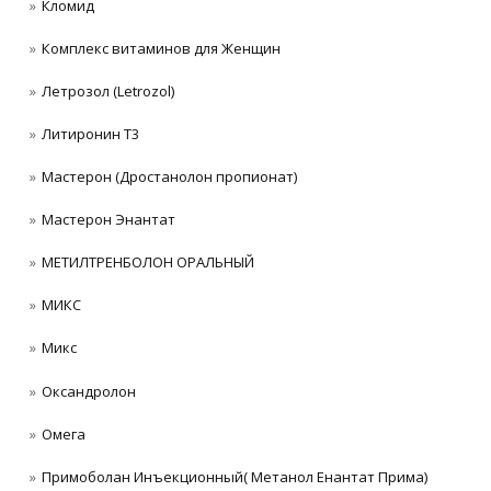
Кломид
Комплекс витаминов для Женщин
Летрозол (Letrozol)
Литиронин Т3
Мастерон (Дростанолон пропионат)
Мастерон Энантат
МЕТИЛТРЕНБОЛОН ОРАЛЬНЫЙ
МИКС
Микс
Оксандролон
Омега
Примоболан Инъекционный( Метанол Енантат Прима)