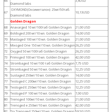
66
3,4USD
Diamond labs
OXYMOND(Оксиметалон) 25мг/50таб.
67
10,13USD
Diamond labs
Golden Dragon
68
Anavarged 10 мг/100таб Golden Dragon
21,00 USD
69
Boldoged 200 мг/10 мл. Golden Dragon
14,00 USD
70
Mastaged 100 мг/10 мл. Golden Dragon
21,00 USD
71
Mixoged One 150 мг/10 мл. Golden Dragon
26,25 USD
72
Oxyged 50 мг/100таб Golden Dragon
26,25 USD
73
Primoged 100 мг/10 мл. Golden Dragon
42,00 USD
74
Strombaged 10 мг/100 таб Golden Dragon
7,75 USD
75
Strombaged 50 мг/10 мл. Golden Dragon
12,25 USD
76
Sustaged 250мг/10 мл. Golden Dragon
14,00 USD
77
Testoged C 200мг/10 мл. Golden Dragon
12,25 USD
78
Testoged E 250мг/10 мл. Golden Dragon
12,25 USD
79
Testoged P 100 мг/10 мл. Golden Dragon
7,00 USD
80
Trenoged 100мг/10 мл. Golden Dragon
21,00 USD
81
Trenoged e 250мг/10 мл. Golden Dragon
42,00 USD
82
Try Trenoged 150мг/10 мл. Golden Dragon
59,50 USD