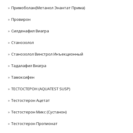
Примоболан(Метанол Энантат Прима)
Провирон
Силденафил Виагра
Станoзолол
Станозолол Винстрол Инъекционный
Тадалафил Виагра
Тамоксифен
ТЕСТОСТЕРОН (AQUATEST SUSP)
Тестостерон Ацетат
Тестостерон Микс (Сустанон)
Тестостерон Пропионат