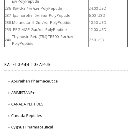
мл PolyPeptide
236
IGF LR3 1мг/мл PolyPeptide
24,00 USD
237
Ipamorelin 5мг/мл PolyPeptide
6,00 USD
238
Melanotan II 2мг/мл PolyPeptide
10,50 USD
239
PEG-MGF 2мг/мл PolyPeptide
12,00 USD
Thymosin Beta(TB4) TB500 2мг/мл
240
7,50 USD
PolyPeptide
КАТЕГОРИИ ТОВАРОВ
Aburaihan Pharmaceutical
ARIMISTANE+
CANADA PEPTIDES
Canada Peptides
Cygnus Pharmaceutical