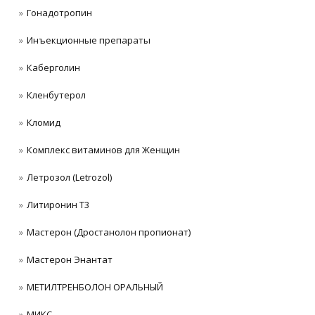
Гонадотропин
Инъeкциoнныe препараты
Каберголин
Кленбутерол
Кломид
Комплекс витаминов для Женщин
Летрозол (Letrozol)
Литиронин Т3
Мастерон (Дростанолон пропионат)
Мастерон Энантат
МЕТИЛТРЕНБОЛОН ОРАЛЬНЫЙ
МИКС