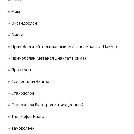
Микс
Оксандролон
Омега
Примоболан Инъекционный( Метанол Енантат Прима)
Примоболан(Метанол Энантат Прима)
Провирон
Силденафил Виагра
Станoзолол
Станозолол Винстрол Инъекционный
Тадалафил Виагра
Тамоксифен