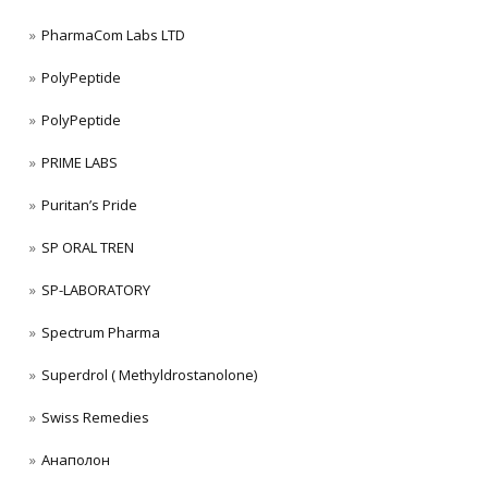
PharmaCom Labs LTD
PolyPeptide
PolyPeptide
PRIME LABS
Puritan’s Pride
SP ORAL TREN
SP-LABORATORY
Spectrum Pharma
Superdrol ( Methyldrostanolone)
Swiss Remedies
Анаполон