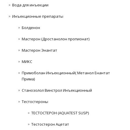
Вода для инъекции
Инъeкциoнныe препараты
Болденон
Мастерон (Дростанолон пропионат)
Мастерон Энантат
МИКС
Примоболан Инъекционный( Метанол Енантат
Прима)
Станозолол Винстрол Инъекционный
Тестостероны
ТЕСТОСТЕРОН (AQUATEST SUSP)
Тестостерон Ацетат