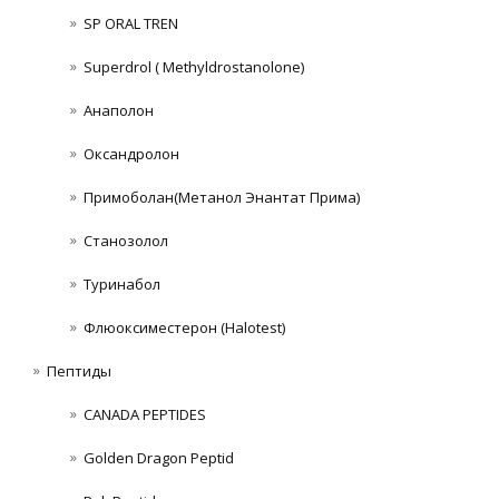
SP ORAL TREN
Superdrol ( Methyldrostanolone)
Анаполон
Оксандролон
Примоболан(Метанол Энантат Прима)
Станoзолол
Туринабол
Флюоксиместерон (Halotest)
Пептиды
CANADA PEPTIDES
Golden Dragon Peptid