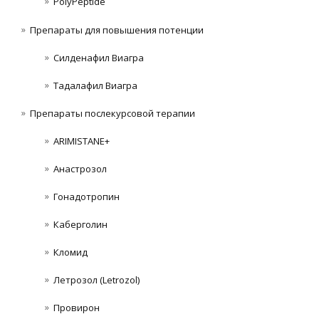
PolyPeptide
Препараты для повышения потенции
Силденафил Виагра
Тадалафил Виагра
Препараты послекурсовой терапии
ARIMISTANE+
Анастрозол
Гонадотропин
Каберголин
Кломид
Летрозол (Letrozol)
Провирон