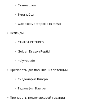
Станoзолол
Туринабол
Флюоксиместерон (Halotest)
Пептиды
CANADA PEPTIDES
Golden Dragon Peptid
PolyPeptide
Препараты для повышения потенции
Силденафил Виагра
Тадалафил Виагра
Препараты послекурсовой терапии