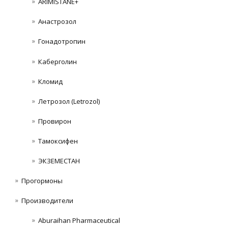
ARIMISTANE+
Анастрозол
Гонадотропин
Каберголин
Кломид
Летрозол (Letrozol)
Провирон
Тамоксифен
ЭКЗЕМЕСТАН
Прогормоны
Производители
Aburaihan Pharmaceutical