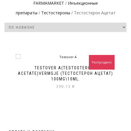
FARMAMARKET
/
Инъeкциoнныe
препараты
/
Тестостероны
/ Тестостерон Ацетат
Распродано
TESTOVER A(TESTOSTERONE
ACETATE)VERMGJE (ТЕСТОСТЕРОН АЦЕТАТ)
100MG\10ML.
398.13
₴