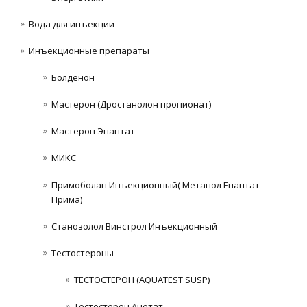
Вода для инъекции
Инъeкциoнныe препараты
Болденон
Мастерон (Дростанолон пропионат)
Мастерон Энантат
МИКС
Примоболан Инъекционный( Метанол Енантат
Прима)
Станозолол Винстрол Инъекционный
Тестостероны
ТЕСТОСТЕРОН (AQUATEST SUSP)
Тестостерон Ацетат