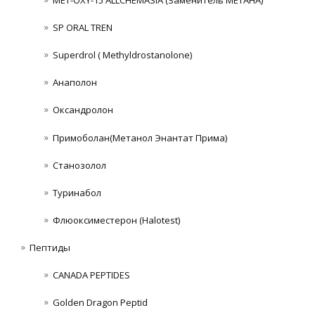
MET-OXY-15 ALLCHEMASIA (Заменитель МЕТАНА)
SP ORAL TREN
Superdrol ( Methyldrostanolone)
Анаполон
Оксандролон
Примоболан(Метанол Энантат Прима)
Станoзолол
Туринабол
Флюоксиместерон (Halotest)
Пептиды
CANADA PEPTIDES
Golden Dragon Peptid