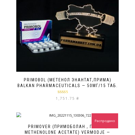
PRIMOBOL (МЕТЕНОЛ ЭНАНТАТ,ПРИМА)
BALKAN PHARMACEUTICALS — 50МГ/15 ТАБ.
Оценка
5.00
1,751.75
₴
из 5
Распродано
PRIMOVER (ПРИМОБОЛАН , ПРИМА,
METHENOLONE ACETATE) VERMODJE —