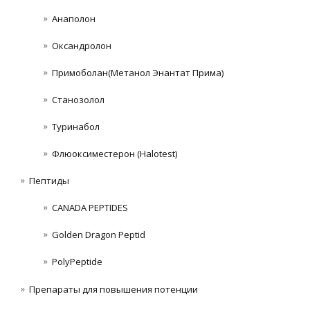
Анаполон
Оксандролон
Примоболан(Метанол Энантат Прима)
Станoзолол
Туринабол
Флюоксиместерон (Halotest)
Пептиды
CANADA PEPTIDES
Golden Dragon Peptid
PolyPeptide
Препараты для повышения потенции