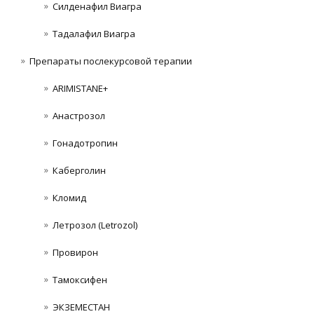
Силденафил Виагра
Тадалафил Виагра
Препараты послекурсовой терапии
ARIMISTANE+
Анастрозол
Гонадотропин
Каберголин
Кломид
Летрозол (Letrozol)
Провирон
Тамоксифен
ЭКЗЕМЕСТАН