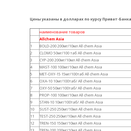
Цены указаны в долларах по курсу Приват-Банк
наименование товаров
Allchem Asia
1
BOLD-200 200мг/10мл All chem Asia
2
CLOMO 50мг/100 таб All chem Asia
3
CYP-200 200мг/10мл All chem Asia
4
MAST-100 100мг/10мл All chem Asia
5
MET-OXY-15 15мг/100таб All chem Asia
6
OXA-10 10мг/100таб/ All chem Asia
7
OXY-50 50мг/100таб/ All chem Asia
8
PROP-100 100мг/10мл All chem Asia
9
STAN-10 10мг/100таб/ All chem Asia
10
SUST-250 250мг/10мл All chem Asia
11
TEST-250 250мг/10мл All chem Asia
12
TREN-150 150мг/10мл All chem Asia
13
TREN-200 200мг/10мл All chem Asia