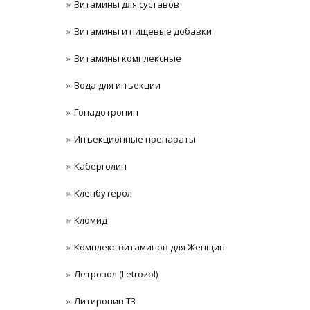
Витамины для суставов
Витамины и пищевые добавки
Витамины комплексные
Вода для инъекции
Гонадотропин
Инъeкциoнныe препараты
Каберголин
Кленбутерол
Кломид
Комплекс витаминов для Женщин
Летрозол (Letrozol)
Литиронин Т3