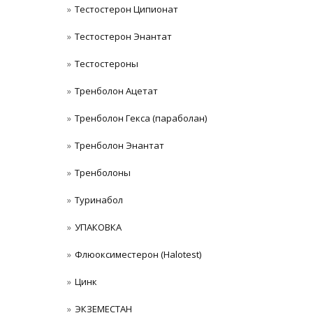
Тестостерон Ципионат
Тестостерон Энантат
Тестостероны
Тренболон Ацетат
Тренболон Гекса (параболан)
Тренболон Энантат
Тренболоны
Туринабол
УПАКОВКА
Флюоксиместерон (Halotest)
Цинк
ЭКЗЕМЕСТАН