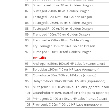
80
Strombaged 50 мг/10 мл. Golden Dragon
82
Sustaged 250мг/10 мл. Golden Dragon
83
Testoged C 200мг/10 мл. Golden Dragon
86
Testoged E 250мг/10 мл. Golden Dragon
88
Testoged P 100 мг/10 мл. Golden Dragon
89
Trenoged 100мг/10 мл. Golden Dragon
90
Trenoged e 250мг/10 мл. Golden Dragon
91
Try Trenoged 150мг/10 мл. Golden Dragon
92
Turhoged 10 мг/100 таб Golden Dragon
HP-Labs
93
Androgenic 50мг/100таб HP-Labs (оксиметалон)
94
Boldoblast 200 мг/10 мл. HP-Labs (болденон)
95
Clomoforce 50мг/100таб HP-Labs (кломид)
96
Dehydroforce 10мг/100таб HP-Labs (туринабол)
98
Mutagenic 100 100 мг/10 мл. HP-Labs (дростаноло
101
Oxandroforce 10мг/100таб HP-Labs (оксандролон)
102
Primogenic-X 100 мг/10 мл. HP-Labs (примаболан)
103
Provigenic-X 50мг/100таб HP-Labs (провирон)