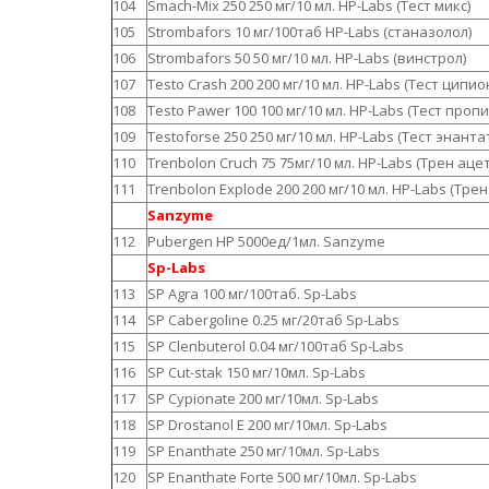
104
Smach-Mix 250 250 мг/10 мл. HP-Labs (Тест микс)
105
Strombafors 10 мг/100таб HP-Labs (станазолол)
106
Strombafors 50 50 мг/10 мл. HP-Labs (винстрол)
107
Testo Crash 200 200 мг/10 мл. HP-Labs (Тест ципио
108
Testo Pawer 100 100 мг/10 мл. HP-Labs (Тест проп
109
Testoforse 250 250 мг/10 мл. HP-Labs (Тест энанта
110
Trenbolon Cruch 75 75мг/10 мл. HP-Labs (Трен аце
111
Trenbolon Explode 200 200 мг/10 мл. HP-Labs (Тре
Sanzyme
112
Pubergen HP 5000ед/1мл. Sanzyme
Sp-Labs
113
SP Agra 100 мг/100таб. Sp-Labs
114
SP Cabergoline 0.25 мг/20таб Sp-Labs
115
SP Clenbuterol 0.04 мг/100таб Sp-Labs
116
SP Cut-stak 150 мг/10мл. Sp-Labs
117
SP Cypionate 200 мг/10мл. Sp-Labs
118
SP Drostanol E 200 мг/10мл. Sp-Labs
119
SP Enanthate 250 мг/10мл. Sp-Labs
120
SP Enanthate Forte 500 мг/10мл. Sp-Labs