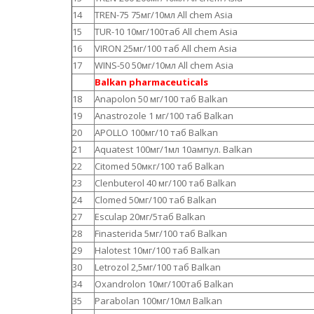
14
TREN-75 75мг/10мл All chem Asia
15
TUR-10 10мг/100таб All chem Asia
16
VIRON 25мг/100 таб All chem Asia
17
WINS-50 50мг/10мл All chem Asia
Balkan pharmaceuticals
18
Anapolon 50 мг/100 таб Balkan
19
Anastrozole 1 мг/100 таб Balkan
20
APOLLO 100мг/10 таб Balkan
21
Aquatest 100мг/1мл 10ампул. Balkan
22
Citomed 50мкг/100 таб Balkan
23
Clenbuterol 40 мг/100 таб Balkan
24
Clomed 50мг/100 таб Balkan
27
Esculap 20мг/5таб Balkan
28
Finasterida 5мг/100 таб Balkan
29
Halotest 10мг/100 таб Balkan
30
Letrozol 2,5мг/100 таб Balkan
34
Oxandrolon 10мг/100таб Balkan
35
Parabolan 100мг/10мл Balkan