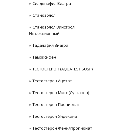
Силденафил Виагра
Станoзолол
Станозолол Винстрол
Инъекционный
Тадалафил Виагра
Тамоксифен
ТЕСТОСТЕРОН (AQUATEST SUSP)
Тестостерон Ацетат
Тестостерон Микс (Сустанон)
Тестостерон Пропионат
Тестостерон Ундеканат
Тестостерон Фенилпропионат