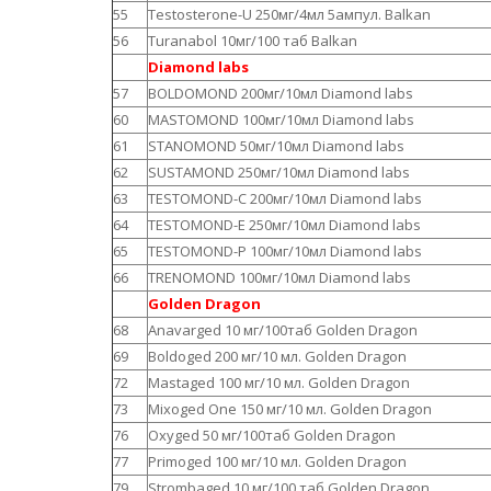
55
Testosterone-U 250мг/4мл 5ампул. Balkan
56
Turanabol 10мг/100 таб Balkan
Diamond labs
57
BOLDOMOND 200мг/10мл Diamond labs
60
MASTOMOND 100мг/10мл Diamond labs
61
STANOMOND 50мг/10мл Diamond labs
62
SUSTAMOND 250мг/10мл Diamond labs
63
TESTOMOND-C 200мг/10мл Diamond labs
64
TESTOMOND-E 250мг/10мл Diamond labs
65
TESTOMOND-P 100мг/10мл Diamond labs
66
TRENOMOND 100мг/10мл Diamond labs
Golden Dragon
68
Anavarged 10 мг/100таб Golden Dragon
69
Boldoged 200 мг/10 мл. Golden Dragon
72
Mastaged 100 мг/10 мл. Golden Dragon
73
Mixoged One 150 мг/10 мл. Golden Dragon
76
Oxyged 50 мг/100таб Golden Dragon
77
Primoged 100 мг/10 мл. Golden Dragon
79
Strombaged 10 мг/100 таб Golden Dragon