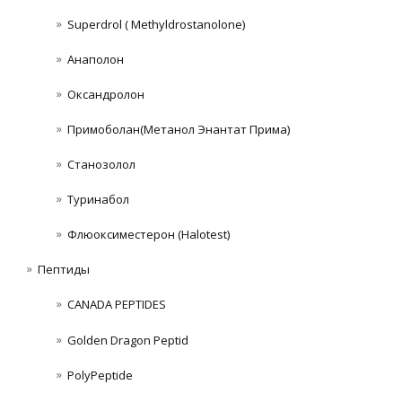
Superdrol ( Methyldrostanolone)
Анаполон
Оксандролон
Примоболан(Метанол Энантат Прима)
Станoзолол
Туринабол
Флюоксиместерон (Halotest)
Пептиды
CANADA PEPTIDES
Golden Dragon Peptid
PolyPeptide