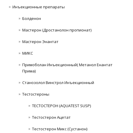
Инъeкциoнныe препараты
Болденон
Мастерон (Дростанолон пропионат)
Мастерон Энантат
МИКС
Примоболан Инъекционный( Метанол Енантат
Прима)
Станозолол Винстрол Инъекционный
Тестостероны
ТЕСТОСТЕРОН (AQUATEST SUSP)
Тестостерон Ацетат
Тестостерон Микс (Сустанон)