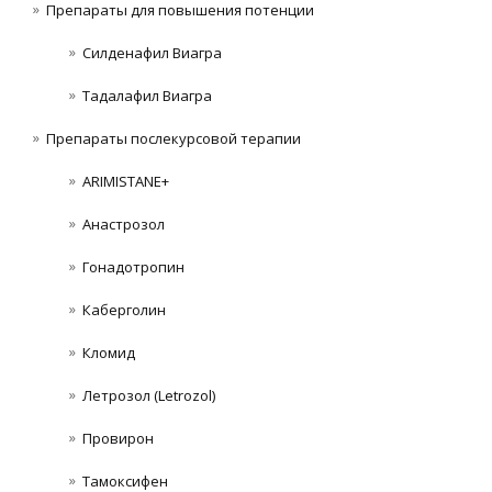
Препараты для повышения потенции
Силденафил Виагра
Тадалафил Виагра
Препараты послекурсовой терапии
ARIMISTANE+
Анастрозол
Гонадотропин
Каберголин
Кломид
Летрозол (Letrozol)
Провирон
Тамоксифен