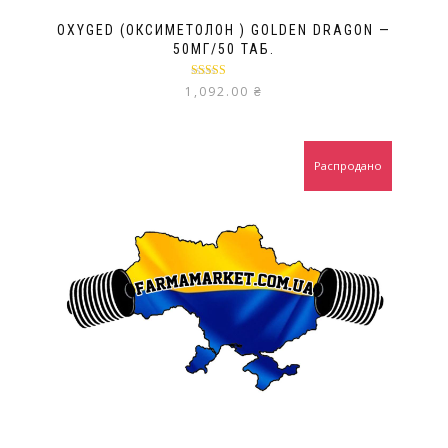
OXYGED (ОКСИМЕТОЛОН ) GOLDEN DRAGON —
50МГ/50 ТАБ.
Оценка
5.00
1,092.00
₴
из 5
Распродано