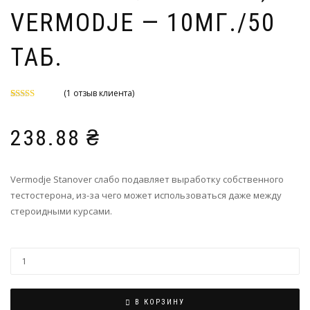
VERMODJE — 10МГ./50
ТАБ.
(
1
отзыв клиента)
Рейтинг
1
5.00
из 5 на
основе
238.88
₴
опроса
пользователя
Vermodje Stanover слабо подавляет выработку собственного
тестостерона, из-за чего может использоваться даже между
стероидными курсами.
В КОРЗИНУ