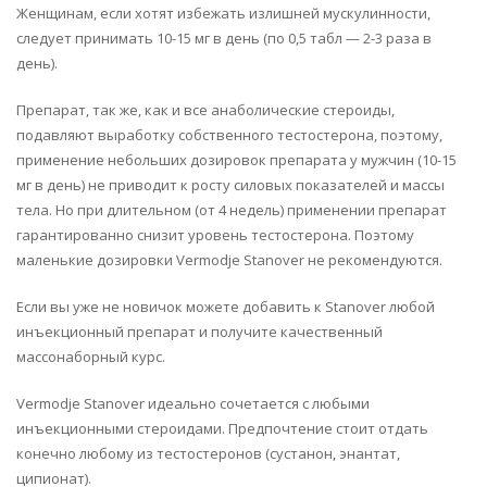
Женщинам, если хотят избежать излишней мускулинности,
следует принимать 10-15 мг в день (по 0,5 табл — 2-3 раза в
день).
Препарат, так же, как и все анаболические стероиды,
подавляют выработку собственного тестостерона, поэтому,
применение небольших дозировок препарата у мужчин (10-15
мг в день) не приводит к росту силовых показателей и массы
тела. Но при длительном (от 4 недель) применении препарат
гарантированно снизит уровень тестостерона. Поэтому
маленькие дозировки Vermodje Stanover не рекомендуются.
Если вы уже не новичок можете добавить к Stanover любой
инъекционный препарат и получите качественный
массонаборный курс.
Vermodje Stanover идеально сочетается с любыми
инъекционными стероидами. Предпочтение стоит отдать
конечно любому из тестостеронов (сустанон, энантат,
ципионат).