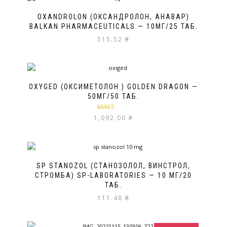
OXANDROLON (ОКСАНДРОЛОН, АНАВАР)
BALKAN PHARMACEUTICALS — 10МГ/25 ТАБ.
515.52
₴
OXYGED (ОКСИМЕТОЛОН ) GOLDEN DRAGON —
50МГ/50 ТАБ.
Оценка
5.00
1,092.00
₴
из 5
SP STANOZOL (СТАНОЗОЛОЛ, ВИНСТРОЛ,
СТРОМБА) SP-LABORATORIES — 10 МГ/20
ТАБ.
111.48
₴