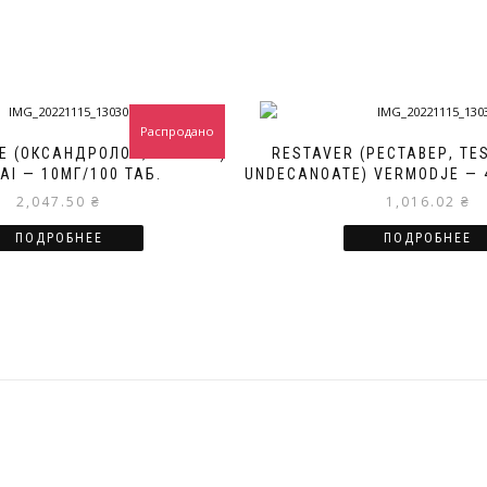
Распродано
E (ОКСАНДРОЛОН, АНАВАР)
RESTAVER (РЕСТАВЕР, TE
AI — 10МГ/100 ТАБ.
UNDECANOATE) VERMODJE — 4
2,047.50
₴
1,016.02
₴
ПОДРОБНЕЕ
ПОДРОБНЕЕ