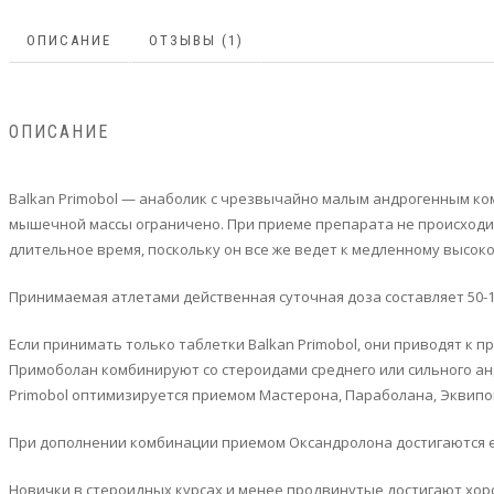
ОПИСАНИЕ
ОТЗЫВЫ (1)
ОПИСАНИЕ
Balkan Primobol — анаболик с чрезвычайно малым андрогенным комп
мышечной массы ограничено. При приеме препарата не происходит
длительное время, поскольку он все же ведет к медленному высо
Принимаемая атлетами действенная суточная доза составляет 50-1
Если принимать только таблетки Balkan Primobol, они приводят к 
Примоболан комбинируют со стероидами среднего или сильного ан
Primobol оптимизируется приемом Мастерона, Параболана, Эквипо
При дополнении комбинации приемом Оксандролона достигаются 
Новички в стероидных курсах и менее продвинутые достигают хоро