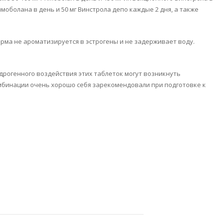
болана в день и 50 мг Винстрола депо каждые 2 дня, а также
орма не ароматизируется в эстрогены и не задерживает воду.
ндрогенного воздействия этих таблеток могут возникнуть
мбинации очень хорошо себя зарекомендовали при подготовке к