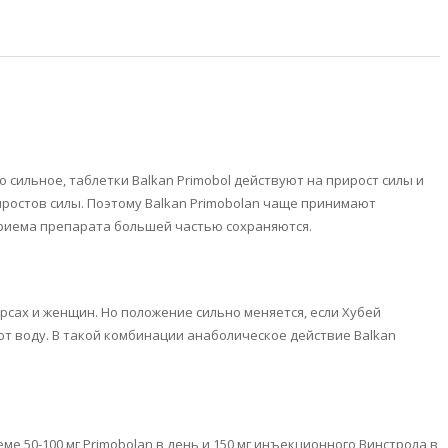
сильное, таблетки Balkan Primobol действуют на прирост силы и
ростов силы. Поэтому Balkan Primobolan чаще принимают
приема препарата большей частью сохраняются.
рсах и женщин. Но положение сильно меняется, если Хубей
т воду. В такой комбинации анаболическое действие Balkan
 50-100 мг Primobolan в день и 150 мг инъекционного Винстрола в