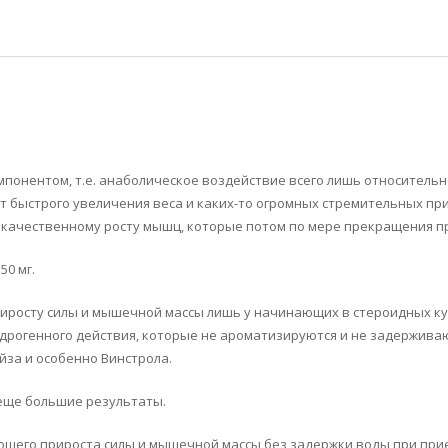
онентом, т.е. анаболическое воздействие всего лишь относительно 
 быстрого увеличения веса и каких-то огромных стремительных при
кокачественному росту мышц, которые потом по мере прекращения 
50 мг.
приросту силы и мышечной массы лишь у начинающих в стероидных ку
дрогенного действия, которые не ароматизируются и не задерживаю
йза и особенно Винстрола.
еще большие результаты.
шего прироста силы и мышечной массы без задержки воды при приеме