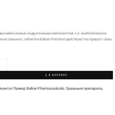
езвычайно малым андрогенным компонентом, т.е. анаболическое
ьно сильное, таблетки Balkan Primobol действуют на прирост силы
В КОРЗИНУ
Энантат Прима)
,
Balkan Pharmaceuticals
,
Оральные препараты
,