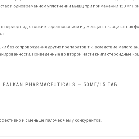
тах и одновременном уплотнении мышц при применении 150 мг Примо
 в период подготовки к соревнованиям и у женщин, т.к. ацетатная ф
ра.
ушки без сопровождения других препаратов т.к. вследствие малого а
енированности. Приведенные во второй части книги стероидные ко
 BALKAN PHARMACEUTICALS — 50МГ/15 ТАБ.
ффективно и с меньше палочек чем у конкурентов.