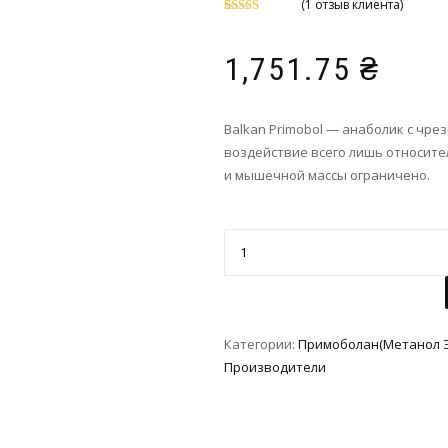
(
1
отзыв клиента)
Рейтинг
1
5.00
из 5 на
основе
1,751.75
₴
опроса
пользователя
Balkan Primobol — анаболик с чр
воздействие всего лишь относител
и мышечной массы ограничено.
Категории:
Примоболан(Метанол 
Производители