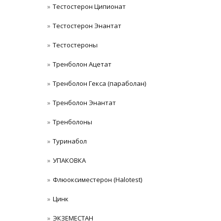
Тестостерон Ципионат
Тестостерон Энантат
Тестостероны
Тренболон Ацетат
Тренболон Гекса (параболан)
Тренболон Энантат
Тренболоны
Туринабол
УПАКОВКА
Флюоксиместерон (Halotest)
Цинк
ЭКЗЕМЕСТАН