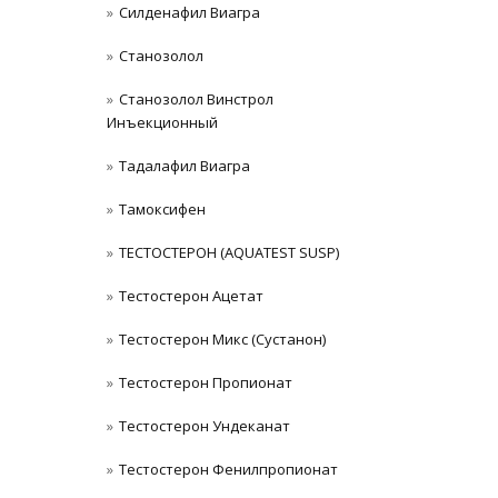
Силденафил Виагра
Станoзолол
Станозолол Винстрол
Инъекционный
Тадалафил Виагра
Тамоксифен
ТЕСТОСТЕРОН (AQUATEST SUSP)
Тестостерон Ацетат
Тестостерон Микс (Сустанон)
Тестостерон Пропионат
Тестостерон Ундеканат
Тестостерон Фенилпропионат