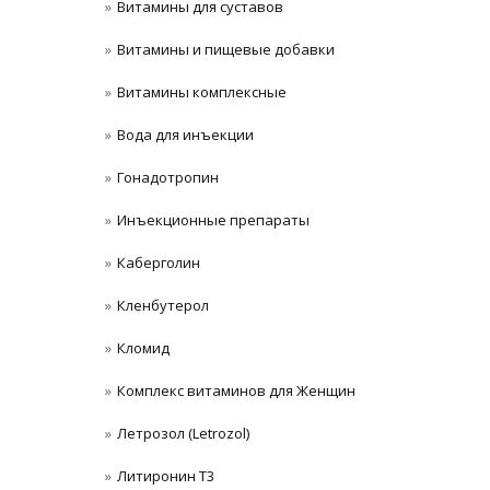
Витамины для суставов
Витамины и пищевые добавки
Витамины комплексные
Вода для инъекции
Гонадотропин
Инъeкциoнныe препараты
Каберголин
Кленбутерол
Кломид
Комплекс витаминов для Женщин
Летрозол (Letrozol)
Литиронин Т3