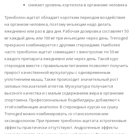
снижает уровень кортизола в организме человека
Тренболон ацетат обладает коротким периодом воздействия
на организм человека, поэтому инъекции надо делать
ежедневно или раз в два дня. Рабочая дозировка составляет 50
мг каждый день или 100 мг при инъекциях через день. Trenoged
прекрасно комбинируется с другими стероидами. Наиболее
часто тренболон ацетат совмещают с винстролом: по 50 мг
каждого препарата ежедневно или через день. Такой курс
стероидов вместе с правильным питанием позволяет получить
прирост качественной мускулатуры с одновременным
уплотнением мышц. Также происходит значительный рост
силовых показателей атлетов. Мускулатура получается
высокого качества и с малым содержанием жира в организме
спортсмена. Профессиональные бодибилдеры добавляют к
этой комбинации анаполон. В стероидных курсах на сушку
Trenoged можно комбинировать со станозололом или
оксандролоном. При приеме тренболон ацетата эстрогеновые
эффекты практически отсутствуют. Андрогенные эффекты