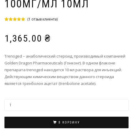
100МГ/МЛ 10МЛ
(
1
отзыв клиента)
Рейтинг
1
5.00
из 5 на
основе
1,365.00
₴
опроса
пользователя
Trenoged – анаболический стероид, производимый компанией
Golden Dragon Pharmaceuticals (Гонконг). В одном флаконе
препарата trenoged находится 10 мл раствора для инъекций.
Действующим химическим веществом данного стероида
является тренболон ацетат (trenbolone acetate).
В КОРЗИНУ