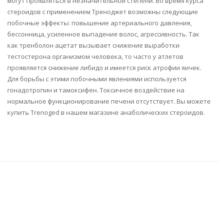
могут проявляться в незначительной степени. Во время курса
стероидов с применением Треноджет возможны следующие
побочные эффекты: повышение артериального давления,
бессонница, усиленное выпадение волос, агрессивность. Так
как тренболон ацетат вызывает снижение выработки
тестостерона организмом человека, то часто у атлетов
проявляется снижение либидо и имеется риск атрофии яичек.
Для борьбы с этими побочными явлениями используется
гонадотропин и тамоксифен. Токсичное воздействие на
нормальное функционирование печени отсутствует. Вы можете
купить Trenoged в нашем магазине анаболических стероидов.