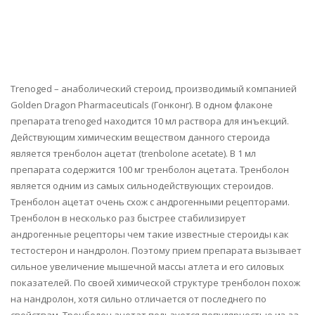
Trenoged – анаболический стероид, производимый компанией
Golden Dragon Pharmaceuticals (Гонконг). В одном флаконе
препарата trenoged находится 10 мл раствора для инъекций.
Действующим химическим веществом данного стероида
является тренболон ацетат (trenbolone acetate). В 1 мл
препарата содержится 100 мг тренболон ацетата. Тренболон
является одним из самых сильнодействующих стероидов.
Тренболон ацетат очень схож с андрогенными рецепторами.
Тренболон в несколько раз быстрее стабилизирует
андрогенные рецепторы чем такие известные стероиды как
тестостерон и нандролон. Поэтому прием препарата вызывает
сильное увеличение мышечной массы атлета и его силовых
показателей. По своей химической структуре тренболон похож
на нандролон, хотя сильно отличается от последнего по
свойствам. Тренболон ацетат пользуется популярностью из-за