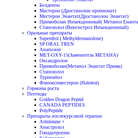
Болденон
Мастерон (Дростанолон пропионат)
Местерон Энантат(Дростанолон Энантат)
Примоболан Инъекционный( Метанол Енанта
Станозолол (Винсистрол Инъекционный)
Оральные препараты
Superdrol ( Methyldrostanolone)
SP ORAL TREN
Анаполон
MET-OXY-15(Заменитель МЕТАНА)
Оксандролон
Примоболан(Метанол Энантат Прима)
Станoзолол
Туринабол
Флюоксиместерон (Halotest)
Гормоны роста
Пептиды
Golden Dragon Peptid
CANADA PEPTIDES
PolyPeptide
Препараты послекурсовой терапии
Arimistane +
Анастрозол
Гонадотропин