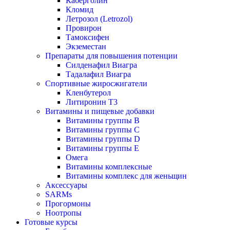
Каберголин
Кломид
Летрозол (Letrozol)
Провирон
Тамоксифен
Экземестан
Препараты для повышения потенции
Силденафил Виагра
Тадалафил Виагра
Спортивные жиросжигатели
Кленбутерол
Литиронин Т3
Витамины и пищевые добавки
Витамины группы В
Витамины группы С
Витамины группы D
Витамины группы Е
Омега
Витамины комплексные
Витамины комплекс для женьщин
Аксессуары
SARMs
Прогормоны
Ноотропы
Готовые курсы