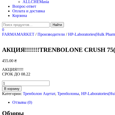
ALLCHEMasia
Вопрос-ответ
Оплата и доставка
Корзина
0
FARMAMARKET
/
Производители
/
HP-Laboratories(Hulk Phar
АКЦИЯ!!!!!!!TRENBOLONE CRUSH 75(
455.00
₴
АКЦИЯ!!!!!
СРОК ДО 08.22
Количество
АКЦИЯ!!!!!!!TRENBOLONE
В корзину
CRUSH
Категории:
Тренболон Ацетат
,
Тренболоны
,
HP-Laboratories(Hu
75(Тренболон
Аацетат)HP-
Отзывы (0)
LABORATORIES
75мг/10мл.
Обзоры