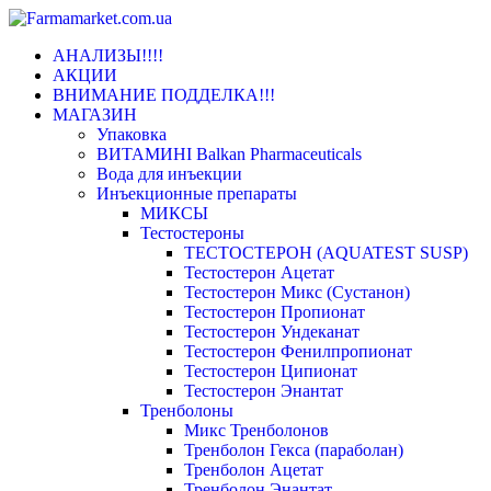
Переключить
АНАЛИЗЫ!!!!
навигацию
АКЦИИ
ВНИМАНИЕ ПОДДЕЛКА!!!
МАГАЗИН
Упаковка
ВИТАМИНІ Balkan Pharmaceuticals
Вода для инъекции
Инъeкциoнныe препараты
МИКСЫ
Тестостероны
ТЕСТОСТЕРОН (AQUATEST SUSP)
Тестостерон Ацетат
Тестостерон Микс (Сустанон)
Тестостерон Пропионат
Тестостерон Ундеканат
Тестостерон Фенилпропионат
Тестостерон Ципионат
Тестостерон Энантат
Тренболоны
Микс Тренболонов
Тренболон Гекса (параболан)
Тренболон Ацетат
Тренболон Энантат