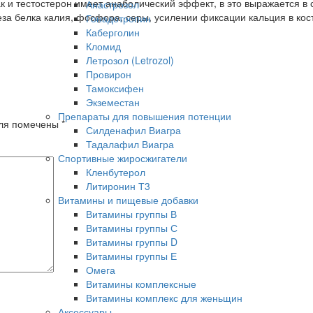
к и тестостерон имеет анаболический эффект, в это выражается в
Анастрозол
за белка калия, фосфора, серы, усилении фиксации кальция в кос
Гонадотропин
Каберголин
Кломид
Летрозол (Letrozol)
Провирон
Тамоксифен
Экземестан
Препараты для повышения потенции
оля помечены
*
Силденафил Виагра
Тадалафил Виагра
Спортивные жиросжигатели
Кленбутерол
Литиронин Т3
Витамины и пищевые добавки
Витамины группы В
Витамины группы С
Витамины группы D
Витамины группы Е
Омега
Витамины комплексные
Витамины комплекс для женьщин
Аксессуары