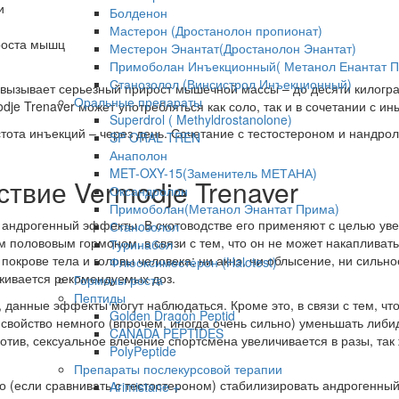
и
Болденон
Мастерон (Дростанолон пропионат)
роста мышц
Местерон Энантат(Дростанолон Энантат)
Примоболан Инъекционный( Метанол Енантат 
Станозолол (Винсистрол Инъекционный)
с, вызывает серьезный прирост мышечной массы – до десяти килог
Оральные препараты
dje Trenaver может употребляться как соло, так и в сочетании с и
Superdrol ( Methyldrostanolone)
астота инъекций – через день. Сочетание с тестостероном и нанд
SP ORAL TREN
Анаполон
MET-OXY-15(Заменитель МЕТАНА)
твие Vermodje Trenaver
Оксандролон
Примоболан(Метанол Энантат Прима)
 андрогенный эффекты. В скотоводстве его применяют с целью ув
Станoзолол
 полововым гормоном, в связи с тем, что он не может накапливать 
Туринабол
 покрове тела и головы человека; ни акнэ, ни облысение, ни сильн
Флюоксиместерон (Halotest)
живается рекомендуемых доз.
Гормоны роста
Пептиды
, данные эффекты могут наблюдаться. Кроме это, в связи с тем, чт
Golden Dragon Peptid
т свойство немного (впрочем, иногда очень сильно) уменьшать либи
CANADA PEPTIDES
отив, сексуальное влечение спортсмена увеличивается в разы, так
PolyPeptide
Препараты послекурсовой терапии
о (если сравнивать с тестостероном) стабилизировать андрогенный
Arimistane +