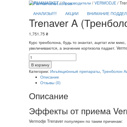
FARMAMARKET
/
Производители
/
VERMODJE
/ Tre
АНАЛИЗЫ!!!!
АКЦИИ
ВНИМАНИЕ ПОДДЕЛК
Trenaver A (Тренбол
1,751.75
₴
Курс тренболона, будь то энантат, ацетат или мик
увеличиваются, а значение кортизола падает. Vermo
Количество
Trenaver
В корзину
A
Категории:
Инъeкциoнныe препараты
,
Тренболон А
(Тренболон
Описание
ацетат)
Отзывы (0)
Vermodje
-
Описание
100мг/
мл
10мл
Эффекты от приема Verm
Vermodje Trenaver популярен по таким причинам: