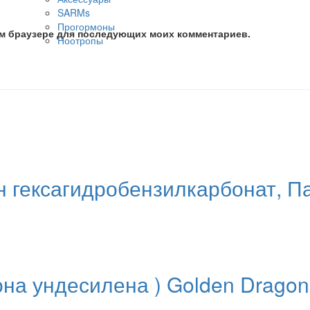
SARMs
Прогормоны
том браузере для последующих моих комментариев.
Ноотропы
он гексагидробензилкарбонат, 
а ундесилена ) Golden Dragon