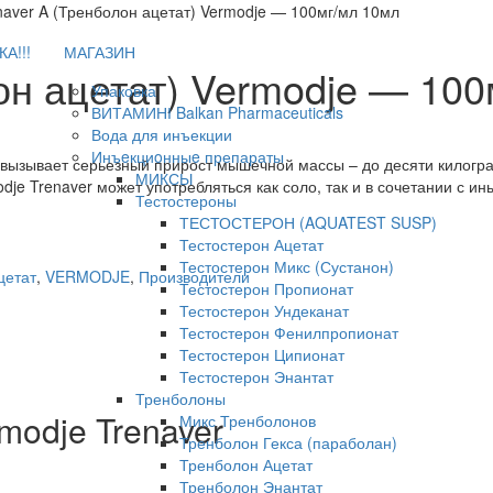
naver A (Тренболон ацетат) Vermodje — 100мг/мл 10мл
А!!!
МАГАЗИН
он ацетат) Vermodje — 10
Упаковка
ВИТАМИНІ Balkan Pharmaceuticals
Вода для инъекции
Инъeкциoнныe препараты
с, вызывает серьезный прирост мышечной массы – до десяти килог
МИКСЫ
dje Trenaver может употребляться как соло, так и в сочетании с и
Тестостероны
ТЕСТОСТЕРОН (AQUATEST SUSP)
Тестостерон Ацетат
Тестостерон Микс (Сустанон)
цетат
,
VERMODJE
,
Производители
Тестостерон Пропионат
Тестостерон Ундеканат
Тестостерон Фенилпропионат
Тестостерон Ципионат
Тестостерон Энантат
Тренболоны
odje Trenaver
Микс Тренболонов
Тренболон Гекса (параболан)
Тренболон Ацетат
Тренболон Энантат