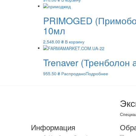
PRIMOGED (Примобол
10мл
2,548.00
₴
В корзину
Trenaver (Тренболон 
955.50
₴
Распродано
Подробнее
Экс
Специал
Информация
Обра