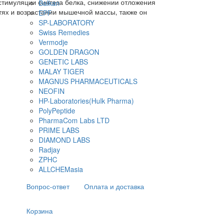
 стимуляции синтеза белка, снижении отложения
Balkan
тях и возрастании мышечной массы, также он
EPF
SP-LABORATORY
Swiss Remedies
Vermodje
GOLDEN DRAGON
GENETIC LABS
MALAY TIGER
MAGNUS PHARMACEUTICALS
NEOFIN
HP-Laboratories(Hulk Pharma)
PolyPeptide
PharmaCom Labs LTD
PRIME LABS
DIAMOND LABS
Radjay
ZPHC
ALLCHEMasia
Вопрос-ответ
Оплата и доставка
Корзина