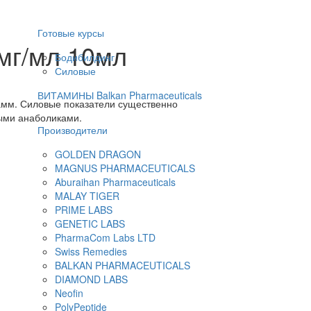
Готовые курсы
0мг/мл 10мл
Бодибилдинг
Силовые
ВИТАМИНЫ Balkan Pharmaceuticals
рамм. Силовые показатели существенно
ными анаболиками.
Производители
GOLDEN DRAGON
MAGNUS PHARMACEUTICALS
Aburaihan Pharmaceuticals
MALAY TIGER
PRIME LABS
GENETIC LABS
PharmaCom Labs LTD
Swiss Remedies
BALKAN PHARMACEUTICALS
DIAMOND LABS
Neofin
PolyPeptide