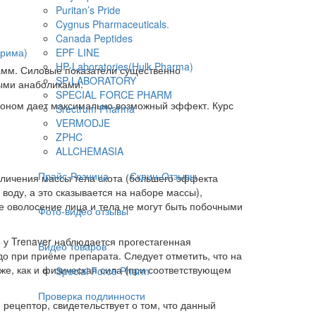
Puritan’s Pride
Cygnus Pharmaceuticals.
Canada Peptides
Прима)
EPF LINE
HP-Laboratories(Hulk Pharma)
рамм. Силовые показатели существенно
SP-LABORATORY
ными анаболиками.
SPECIAL FORCE PHARM
ролоном дает максимально возможный эффект. Курс
Srectrum Pharma
VERMODJE
ZPHC
ALLCHEMASIA
Прайс-Розница
Скрин-Отзывы
еличения массы тела скота (большего эффекта
воду, а это сказывается на наборе массы),
ое оволосение лица и тела не могут быть побочными
Фото-видео отзывы
о у Trenaver наблюдается прогестагенная
Видео товаров
до при приёме препарата. Следует отметить, что на
 же, как и физическая сила (при соответствующем
Special Force Pharm
Проверка подлинности
 рецептор, свидетельствует о том, что данный