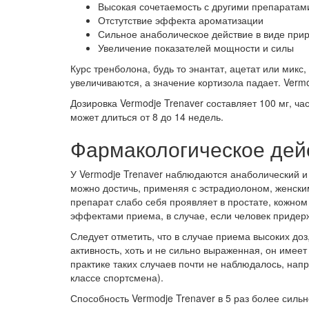
Высокая сочетаемость с другими препаратам
Отстутствие эффекта ароматизации
Сильное анаболическое действие в виде при
Увеличение показателей мощности и силы
Курс тренболона, будь то энантат, ацетат или мик
увеличиваются, а значение кортизола падает. Vermo
Дозировка Vermodje Trenaver составляет 100 мг, ч
может длиться от 8 до 14 недель.
Фармакологическое дейс
У Vermodje Trenaver наблюдаются анаболический и
можно достичь, применяя с эстрадиолоном, женским
препарат слабо себя проявляет в простате, кожном
эффектами приема, в случае, если человек придер
Следует отметить, что в случае приема высоких доз
активность, хоть и не сильно выраженная, он имее
практике таких случаев почти не наблюдалось, напр
классе спортсмена).
Способность Vermodje Trenaver в 5 раз более сильн