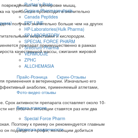
Puritan’s Pride
ие поврежденных на тренировке мышц.
Cygnus Pharmaceuticals.
лка на тренболоне происходит в значительно
Canada Peptides
Прима)
EPF LINE
дете получать значительно больше чем на других
HP-Laboratories(Hulk Pharma)
SP-LABORATORY
к питательными веществами и кислородом.
SPECIAL FORCE PHARM
именяется препарат преимущественно в рамках
Srectrum Pharma
рироста качественной массы, сжигания жировой
VERMODJE
ZPHC
ALLCHEMASIA
Прайс-Розница
Скрин-Отзывы
ля применения в ветеринарии. Изначально его
 эффективный анаболик, применяемый атлетами,
Фото-видео отзывы
е. Срок активности препарата составляет около 10-
Видео товаров
сти нет (обычно инъекции ставятся раз или два
Special Force Pharm
сокая. Поэтому к приему он рекомендуется главным
Проверка подлинности
чно он подойдет и профи, желающим добиться