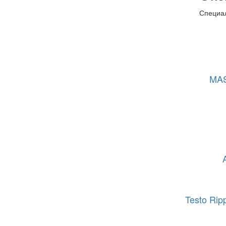
Специал
MAS
Testo Ri