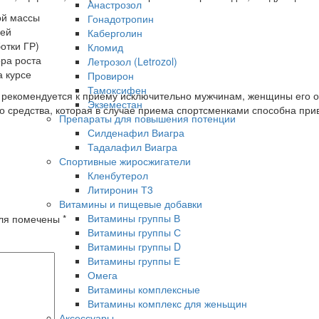
Анастрозол
ой массы
Гонадотропин
лей
Каберголин
отки ГР)
Кломид
ра роста
Летрозол (Letrozol)
а курсе
Провирон
Тамоксифен
Е рекомендуется к приему исключительно мужчинам, женщины его 
Экземестан
о средства, которая в случае приема спортсменками способна прив
Препараты для повышения потенции
Силденафил Виагра
Тадалафил Виагра
Спортивные жиросжигатели
Кленбутерол
Литиронин Т3
Витамины и пищевые добавки
Витамины группы В
оля помечены
*
Витамины группы С
Витамины группы D
Витамины группы Е
Омега
Витамины комплексные
Витамины комплекс для женьщин
Аксессуары