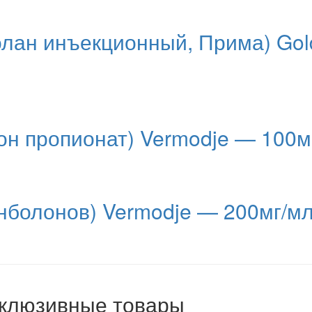
ан инъекционный, Прима) Gol
рон пропионат) Vermodje — 100м
ренболонов) Vermodje — 200мг/м
клюзивные товары