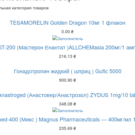
ьная категория товаров
TESAMORELIN Golden Dragon 10мг 1 флакон
0.00
₴
T-200 (Мастерон Енантат )ALLCHEMasia 200мг/1 ам
216.13
₴
Гонадотропин жидкий ( шприц ) Gufic 5000
900.90
₴
Anastroged (Анастовер/Анастрозол) ZYDUS 1mg/10 ta
348.08
₴
pped-400 (Микс ) Magnus Pharmaceuticals — 400мг/мл
235.69
₴