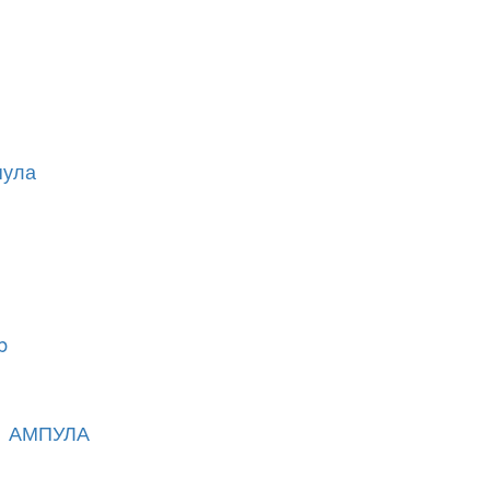
пула
b
 1 АМПУЛА