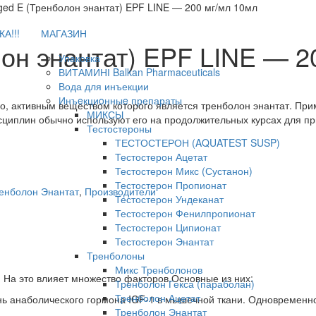
ged E (Тренболон энантат) EPF LINE — 200 мг/мл 10мл
А!!!
МАГАЗИН
лон энантат) EPF LINE — 2
Упаковка
ВИТАМИНІ Balkan Pharmaceuticals
Вода для инъекции
Инъeкциoнныe препараты
о, активным веществом которого является тренболон энантат. Пр
МИКСЫ
дисциплин обычно используют его на продолжительных курсах для п
Тестостероны
ТЕСТОСТЕРОН (AQUATEST SUSP)
Тестостерон Ацетат
Тестостерон Микс (Сустанон)
Тестостерон Пропионат
енболон Энантат
,
Производители
Тестостерон Ундеканат
Тестостерон Фенилпропионат
Тестостерон Ципионат
Тестостерон Энантат
Тренболоны
Микс Тренболонов
 На это влияет множество факторов.Основные из них:
Тренболон Гекса (параболан)
Тренболон Ацетат
нь анаболического гормона IGF-1 в мышечной ткани. Одновременно
Тренболон Энантат