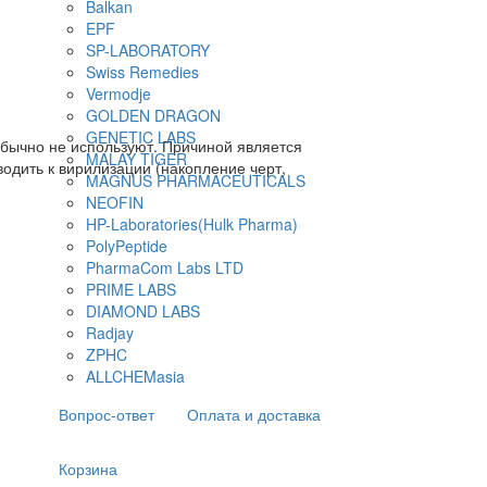
Balkan
EPF
SP-LABORATORY
Swiss Remedies
Vermodje
GOLDEN DRAGON
GENETIC LABS
обычно не используют. Причиной является
MALAY TIGER
одить к вирилизации (накопление черт,
MAGNUS PHARMACEUTICALS
NEOFIN
HP-Laboratories(Hulk Pharma)
PolyPeptide
PharmaCom Labs LTD
PRIME LABS
DIAMOND LABS
Radjay
ZPHC
ALLCHEMasia
Вопрос-ответ
Оплата и доставка
Корзина