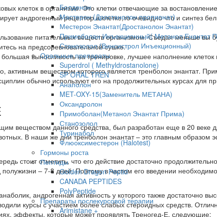
Болденон
иковых клеток в организме. Это клетки отвечающие за востановлен
Мастерон (Дростанолон пропионат)
изирует андрогенный рецептор в клетке,то очевидно что и синтез бе
Местерон Энантат(Дростанолон Энантат)
Примоболан Инъекционный( Метанол Енантат 
ользование питательных веществ организмом. Съедая меньше вы бу
Станозолол (Винсистрол Инъекционный)
дитесь на предсоревновательной сушке.
Оральные препараты
ь большая выносливость на тренировке, лучшее наполнение клето
Superdrol ( Methyldrostanolone)
о, активным веществом которого является тренболон энантат. Пр
SP ORAL TREN
дисциплин обычно используют его на продолжительных курсах для п
Анаполон
MET-OXY-15(Заменитель МЕТАНА)
Оксандролон
E
Примоболан(Метанол Энантат Прима)
Станoзолол
им веществом данного средства, был разработан еще в 20 веке д
Туринабол
вотных. В наши же дни тренболон энантат – это главным образом
Флюоксиместерон (Halotest)
Гормоны роста
ередь стоит отметить, что его действие достаточно продолжительно
Пептиды
полужизни – 7-8 дней. Поэтому в частом его введении необходимо
Golden Dragon Peptid
CANADA PEPTIDES
PolyPeptide
 анаболик, андрогенная активность у которого также достаточно вы
Препараты послекурсовой терапии
водили курсы с участием более слабых стероидных средств. Отли
Arimistane +
иях, эффекты, которые может проявлять Треногед-Е, следующие: