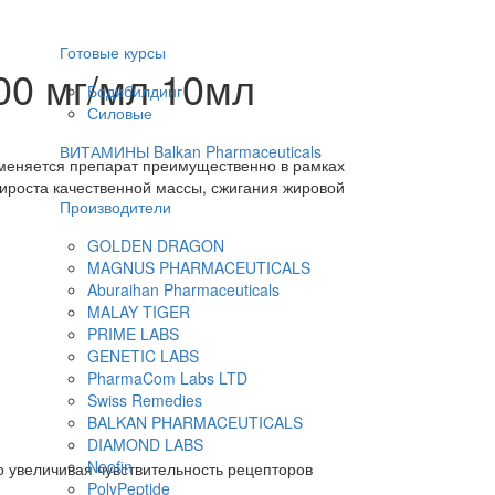
Готовые курсы
00 мг/мл 10мл
Бодибилдинг
Силовые
ВИТАМИНЫ Balkan Pharmaceuticals
именяется препарат преимущественно в рамках
рироста качественной массы, сжигания жировой
Производители
GOLDEN DRAGON
MAGNUS PHARMACEUTICALS
Aburaihan Pharmaceuticals
MALAY TIGER
PRIME LABS
GENETIC LABS
PharmaCom Labs LTD
Swiss Remedies
BALKAN PHARMACEUTICALS
DIAMOND LABS
Neofin
 увеличивая чувствительность рецепторов
PolyPeptide