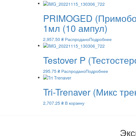
PRIMOGED (Примобол
1мл (10 ампул)
2,957.50
₴
Распродано
Подробнее
Testover P (Тестосте
295.75
₴
Распродано
Подробнее
Tri-Trenaver (Микс т
2,707.25
₴
В корзину
Экс