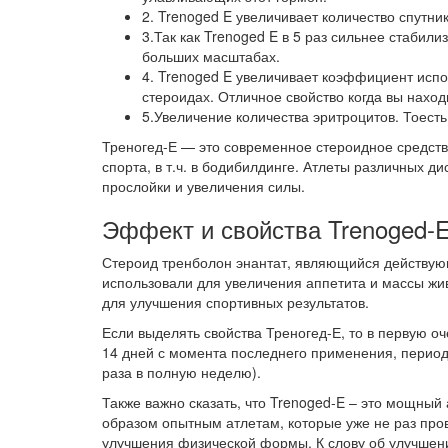
2. Trenoged E увеличивает количество спутн
3.Так как Trenoged E в 5 раз сильнее стабил
больших масштабах.
4. Trenoged E увеличивает коэффициент исп
стероидах. Отличное свойство когда вы нахо
5.Увеличение количества эритроцитов. Тоест
Треногед-Е — это современное стероидное средств
спорта, в т.ч. в бодибилдинге. Атлеты различных 
прослойки и увеличения силы.
Эффект и свойства Trenoged-
Стероид тренболон энантат, являющийся действующ
использовали для увеличения аппетита и массы жи
для улучшения спортивных результатов.
Если выделять свойства Треногед-Е, то в первую оч
14 дней с момента последнего применения, период 
раза в полную неделю).
Также важно сказать, что Trenoged-E – это мощный
образом опытным атлетам, которые уже не раз про
улучшения физической формы. К слову об улучшен