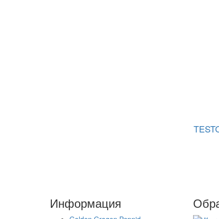
TESTO
Информация
Обра
Golden Gragon Pepnid