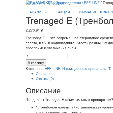
FARMAMARKET
/
Производители
/
EPF LINE
/ Trena
АНАЛИЗЫ!!!!
АКЦИИ
ВНИМАНИЕ ПОДДЕЛК
Trenaged E (Тренбо
2,270.91
₴
Треногед-Е — это современное стероидное средств
спорта, в т.ч. в бодибилдинге. Атлеты различных 
прослойки и увеличения силы.
Количество
Trenaged
В корзину
E
Категории:
EPF LINE
,
Инъeкциoнныe препараты
,
Тр
(Тренболон
Описание
энантат)
Отзывы (0)
EPF
LINE
Описание
-
200
Что делает Trenoged E таким сильным препаратом?
мг/
мл
1.Тренболон чрезвычайно увеличивает урове
10мл
улавливающих этот гормон.