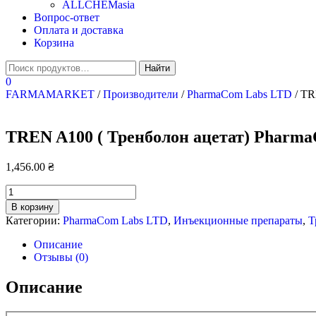
ALLCHEMasia
Вопрос-ответ
Оплата и доставка
Корзина
0
FARMAMARKET
/
Производители
/
PharmaCom Labs LTD
/ TR
TREN A100 ( Тренболон ацетат) PharmaC
1,456.00
₴
Количество
TREN
В корзину
A100
Категории:
PharmaCom Labs LTD
,
Инъeкциoнныe препараты
,
Т
(
Тренболон
Описание
ацетат)
Отзывы (0)
PharmaCom
Labs
Описание
100мг./10
мл.