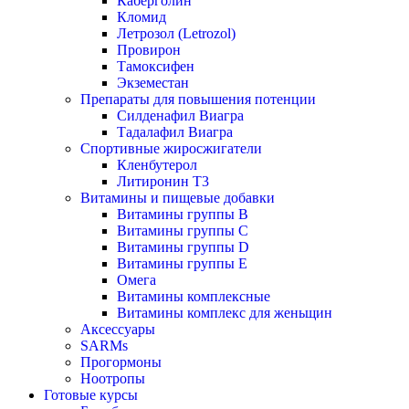
Каберголин
Кломид
Летрозол (Letrozol)
Провирон
Тамоксифен
Экземестан
Препараты для повышения потенции
Силденафил Виагра
Тадалафил Виагра
Спортивные жиросжигатели
Кленбутерол
Литиронин Т3
Витамины и пищевые добавки
Витамины группы В
Витамины группы С
Витамины группы D
Витамины группы Е
Омега
Витамины комплексные
Витамины комплекс для женьщин
Аксессуары
SARMs
Прогормоны
Ноотропы
Готовые курсы