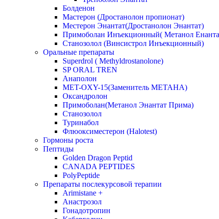
Болденон
Мастерон (Дростанолон пропионат)
Местерон Энантат(Дростанолон Энантат)
Примоболан Инъекционный( Метанол Енанта
Станозолол (Винсистрол Инъекционный)
Оральные препараты
Superdrol ( Methyldrostanolone)
SP ORAL TREN
Анаполон
MET-OXY-15(Заменитель МЕТАНА)
Оксандролон
Примоболан(Метанол Энантат Прима)
Станoзолол
Туринабол
Флюоксиместерон (Halotest)
Гормоны роста
Пептиды
Golden Dragon Peptid
CANADA PEPTIDES
PolyPeptide
Препараты послекурсовой терапии
Arimistane +
Анастрозол
Гонадотропин