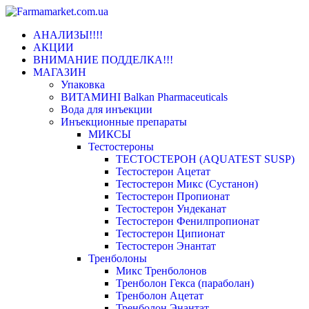
Переключить
АНАЛИЗЫ!!!!
навигацию
АКЦИИ
ВНИМАНИЕ ПОДДЕЛКА!!!
МАГАЗИН
Упаковка
ВИТАМИНІ Balkan Pharmaceuticals
Вода для инъекции
Инъeкциoнныe препараты
МИКСЫ
Тестостероны
ТЕСТОСТЕРОН (AQUATEST SUSP)
Тестостерон Ацетат
Тестостерон Микс (Сустанон)
Тестостерон Пропионат
Тестостерон Ундеканат
Тестостерон Фенилпропионат
Тестостерон Ципионат
Тестостерон Энантат
Тренболоны
Микс Тренболонов
Тренболон Гекса (параболан)
Тренболон Ацетат
Тренболон Энантат