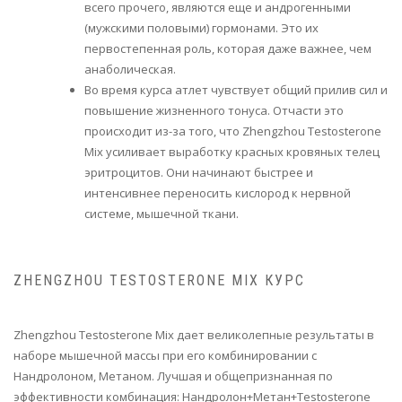
всего прочего, являются еще и андрогенными
(мужскими половыми) гормонами. Это их
первостепенная роль, которая даже важнее, чем
анаболическая.
Во время курса атлет чувствует общий прилив сил и
повышение жизненного тонуса. Отчасти это
происходит из-за того, что Zhengzhou Testosterone
Mix усиливает выработку красных кровяных телец
эритроцитов. Они начинают быстрее и
интенсивнее переносить кислород к нервной
системе, мышечной ткани.
ZHENGZHOU TESTOSTERONE MIX КУРС
Zhengzhou Testosterone Mix дает великолепные результаты в
наборе мышечной массы при его комбинировании с
Нандролоном, Метаном. Лучшая и общепризнанная по
эффективности комбинация: Нандролон+Метан+Testosterone