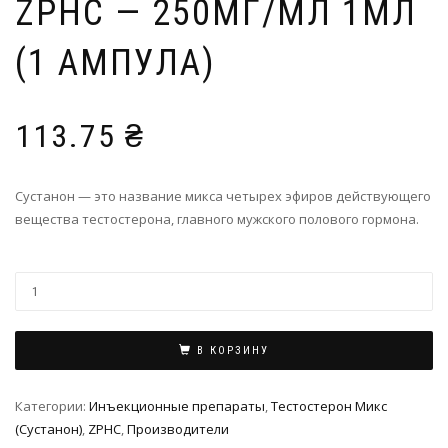
ZPHC — 250МГ/МЛ 1МЛ
(1 АМПУЛА)
113.75
₴
Сустанон — это название микса четырех эфиров действующего
вещества тестостерона, главного мужского полового гормона.
В КОРЗИНУ
Категории:
Инъeкциoнныe препараты
,
Тестостерон Микс
(Сустанон)
,
ZPHC
,
Производители