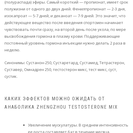
(полураспада) эфиры. Самый короткий — пропионат, имеет срок
полужизни от одного до двух дней. Фенилпропионат — 2-3 дня,
изокапроат — 5-7 дней, и деканоат — 7-9 дней. Это значит, что
действующее вещество после введения спортсмен начинает
чувствовать почти сразу, на второй день после укола, по мере
высвобождения гормона в плазму крови. Поддерживающие
постоянный уровень гормона инъекции нужно делать 2 раза в
неделю.
Синонимы: Сустанон-250, Сустаретард, Сустамед, Тетрастерон,
Суставер, Омнадрен 250, тестостерон микс, тест микс, суст,
сустик.
КАКИХ ЭФФЕКТОВ МОЖНО ОЖИДАТЬ ОТ
АНАБОЛИКА ZHENGZHOU TESTOSTERONE MIX
Увеличение мускулатуры. В среднем интенсивность
ее роста составляет 6 кг в течение месяца.