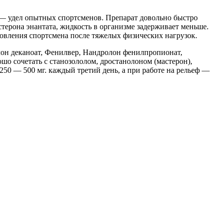
 — удел опытных спортсменов. Препарат довольно быстро
стерона энантата, жидкость в организме задерживает меньше.
новления спортсмена после тяжелых физических нагрузок.
лон деканоат, Фенилвер, Нандролон фенилпропионат,
шо сочетать с станозололом, дростанолоном (мастерон),
50 — 500 мг. каждый третий день, а при работе на рельеф —