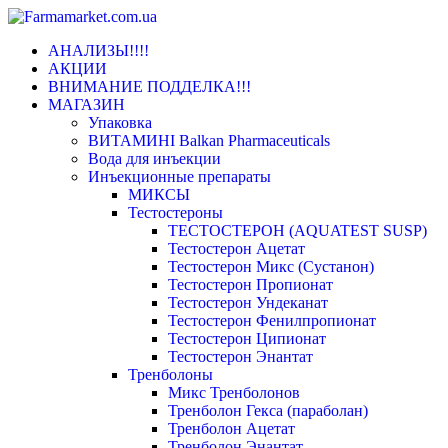
Переключить
АНАЛИЗЫ!!!!
навигацию
АКЦИИ
ВНИМАНИЕ ПОДДЕЛКА!!!
МАГАЗИН
Упаковка
ВИТАМИНІ Balkan Pharmaceuticals
Вода для инъекции
Инъeкциoнныe препараты
МИКСЫ
Тестостероны
ТЕСТОСТЕРОН (AQUATEST SUSP)
Тестостерон Ацетат
Тестостерон Микс (Сустанон)
Тестостерон Пропионат
Тестостерон Ундеканат
Тестостерон Фенилпропионат
Тестостерон Ципионат
Тестостерон Энантат
Тренболоны
Микс Тренболонов
Тренболон Гекса (параболан)
Тренболон Ацетат
Тренболон Энантат