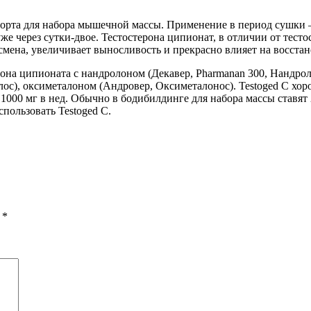
спорта для набора мышечной массы. Применение в период сушки
же через сутки-двое. Тестостерона ципионат, в отличии от тесто
смена, увеличивает выносливость и прекрасно влияет на восста
она ципионата с нандролоном (Декавер, Pharmanan 300, Нандро
ос), оксиметалоном (Андровер, Оксиметалонос). Testoged C хоро
00 мг в нед. Обычно в бодибилдинге для набора массы ставят 2
пользовать Testoged C.
ы
*