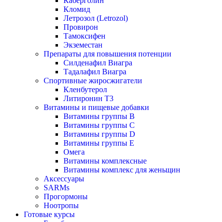
Каберголин
Кломид
Летрозол (Letrozol)
Провирон
Тамоксифен
Экземестан
Препараты для повышения потенции
Силденафил Виагра
Тадалафил Виагра
Спортивные жиросжигатели
Кленбутерол
Литиронин Т3
Витамины и пищевые добавки
Витамины группы В
Витамины группы С
Витамины группы D
Витамины группы Е
Омега
Витамины комплексные
Витамины комплекс для женьщин
Аксессуары
SARMs
Прогормоны
Ноотропы
Готовые курсы