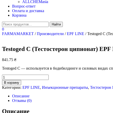
ALLCHEMasia
Вопрос-ответ
Оплата и доставка
Корзина
0
FARMAMARKET
/
Производители
/
EPF LINE
/ Testoged C (Т
Testoged C (Тестостерон ципионат) EPF
841.75
₴
Testoged C — используется в бодибилдинге и силовых видах 
Количество
Testoged
В корзину
C
Категории:
EPF LINE
,
Инъeкциoнныe препараты
,
Тестостерон
(Тестостерон
ципионат)
Описание
EPF
Отзывы (0)
LINE
-
Описание
200мг/