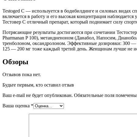
мл
Testoged C — используется в бодибилдинге и силовых видах 
10мл
включается в работу и его высокая концентрация наблюдается у
Тестовер C отличный препарат, который поднимает силу спорт
Потрясающие результаты достигаются при сочетании Тестостер
Pharmanan P 100), метандиеноном (Данабол, Напосим, Дианобол
тренболоном, оксандролоном. Эффективные дозировки: 300 — 10
125 — 200 мг тоже каждый третий день. Женщинам лучше не ис
Обзоры
Отзывов пока нет.
Будьте первым, кто оставил отзыв
Ваш e-mail не будет опубликован.
Обязательные поля помечен
Ваша оценка
*