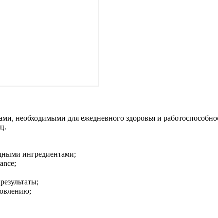
ми, необходимыми для ежедневного здоровья и работоспособнос
ц.
щными ингредиентами;
ance;
результаты;
новлению;