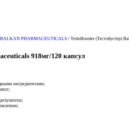
ы BALKAN PHARMACEUTICALS
/ TestoBooster (Тестобустер) Ba
aceuticals 918мг/120 капсул
щными ингредиентами;
ance;
результаты;
новлению;