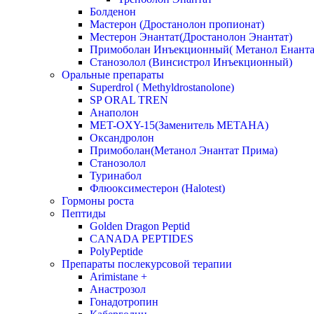
Болденон
Мастерон (Дростанолон пропионат)
Местерон Энантат(Дростанолон Энантат)
Примоболан Инъекционный( Метанол Енанта
Станозолол (Винсистрол Инъекционный)
Оральные препараты
Superdrol ( Methyldrostanolone)
SP ORAL TREN
Анаполон
MET-OXY-15(Заменитель МЕТАНА)
Оксандролон
Примоболан(Метанол Энантат Прима)
Станoзолол
Туринабол
Флюоксиместерон (Halotest)
Гормоны роста
Пептиды
Golden Dragon Peptid
CANADA PEPTIDES
PolyPeptide
Препараты послекурсовой терапии
Arimistane +
Анастрозол
Гонадотропин