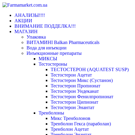
Переключить
АНАЛИЗЫ!!!!
навигацию
АКЦИИ
ВНИМАНИЕ ПОДДЕЛКА!!!
МАГАЗИН
Упаковка
ВИТАМИНІ Balkan Pharmaceuticals
Вода для инъекции
Инъeкциoнныe препараты
МИКСЫ
Тестостероны
ТЕСТОСТЕРОН (AQUATEST SUSP)
Тестостерон Ацетат
Тестостерон Микс (Сустанон)
Тестостерон Пропионат
Тестостерон Ундеканат
Тестостерон Фенилпропионат
Тестостерон Ципионат
Тестостерон Энантат
Тренболоны
Микс Тренболонов
Тренболон Гекса (параболан)
Тренболон Ацетат
Тренболон Энантат