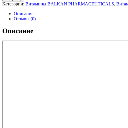
(Тестобустер)
Категории:
Витамины BALKAN PHARMACEUTICALS
,
Витам
Balkan
Pharmaceuticals
Описание
918мг/120
Отзывы (0)
капсул
Описание