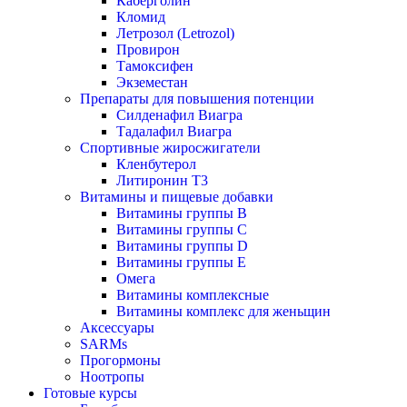
Каберголин
Кломид
Летрозол (Letrozol)
Провирон
Тамоксифен
Экземестан
Препараты для повышения потенции
Силденафил Виагра
Тадалафил Виагра
Спортивные жиросжигатели
Кленбутерол
Литиронин Т3
Витамины и пищевые добавки
Витамины группы В
Витамины группы С
Витамины группы D
Витамины группы Е
Омега
Витамины комплексные
Витамины комплекс для женьщин
Аксессуары
SARMs
Прогормоны
Ноотропы
Готовые курсы